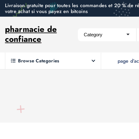
S
Livraison gratuite pour toutes les commandes et 20 % de r
votre achat si vous payez en bitcoins
k
i
pharmacie de
p
confiance
t
o
c
Browse Categories
page d’ac
o
n
t
e
n
t