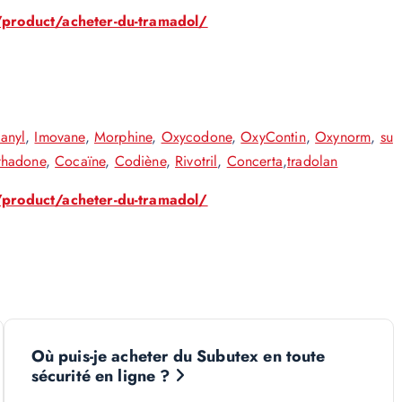
/product/acheter-du-tramadol/
tanyl
,
Imovane
,
Morphine
,
Oxycodone
,
OxyContin
,
Oxynorm
,
su
thadone
,
Cocaïne
,
Codiène
,
Rivotril
,
Concerta
,
tradolan
/product/acheter-du-tramadol/
Où puis-je acheter du Subutex en toute
sécurité en ligne ?