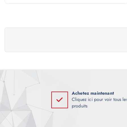
v
i
g
a
t
i
Achetez maintenant
Cliquez ici pour voir tous le
o
produits
n