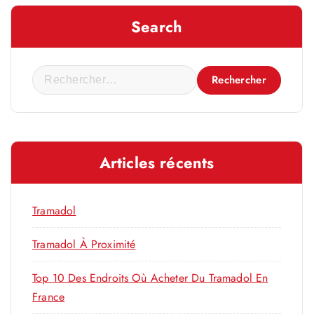
Search
R
e
c
h
e
Articles récents
r
c
h
Tramadol
e
r
Tramadol À Proximité
Top 10 Des Endroits Où Acheter Du Tramadol En
:
France