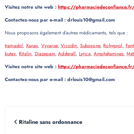
Visitez notre site web :
https://pharmaciedeconfiance.fr
Contactez-nous par e-mail : drlouis10@gmail.com
Nous proposons également d’autres médicaments, tels que :
tramadol
,
Xanax
,
Vyvanse
,
Vicodin
,
Suboxone
,
Rohypnol
,
Fen
butex
,
Ritalin
,
Diazepam
,
Adderall
,
Lyrica
,
Amphétamines
,
Mé
Visitez notre site web :
https://pharmaciedeconfiance.fr
Contactez-nous par e-mail : drlouis10@gmail.com
N
Ritaline sans ordonnance
a