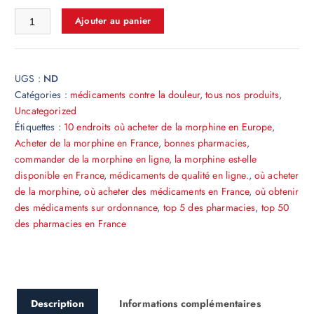
r
quantité de morphine
Ajouter au panier
i
x
:
UGS :
ND
€
Catégories :
médicaments contre la douleur
,
tous nos produits
,
2
Uncategorized
2
Étiquettes :
10 endroits où acheter de la morphine en Europe
,
0
Acheter de la morphine en France
,
bonnes pharmacies
,
.
commander de la morphine en ligne
,
la morphine est-elle
0
disponible en France
,
médicaments de qualité en ligne.
,
où acheter
0
de la morphine
,
où acheter des médicaments en France
,
où obtenir
à
des médicaments sur ordonnance
,
top 5 des pharmacies
,
top 50
€
des pharmacies en France
1
,
0
0
0
Description
Informations complémentaires