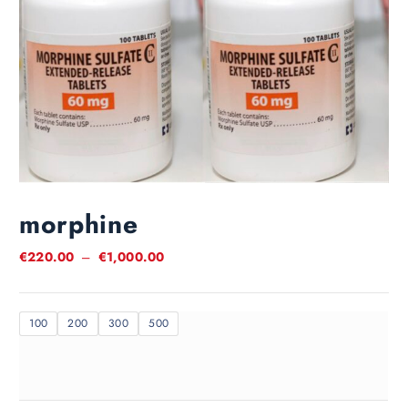
morphine
P
€
220.00
–
€
1,000.00
l
a
g
100
200
300
500
e
d
e
p