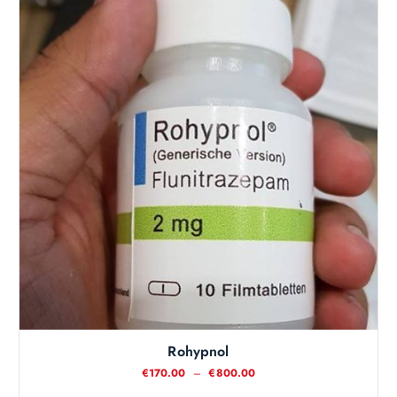
Rohypnol
P
€
170.00
–
€
800.00
l