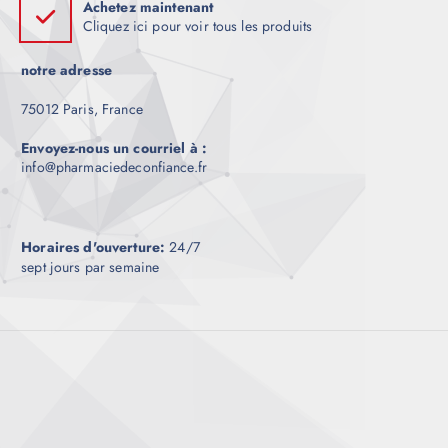
l
0
Achetez maintenant
o
a
0
Cliquez ici pour voir tous les produits
u
n
p
.
0
s
s
a
0
notre adresse
i
p
g
e
e
e
75012 Paris, France
u
u
d
r
v
u
Envoyez-nous un courriel à :
s
info@pharmaciedeconfiance.fr
e
p
v
n
r
a
t
o
r
ê
d
Horaires d'ouverture:
24/7
i
t
u
sept jours par semaine
a
r
i
t
e
t
i
c
o
h
n
o
s
i
.
s
L
i