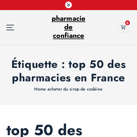
S
k
pharmacie
i
0
p
de
t
confiance
o
c
o
Étiquette :
top 50 des
n
t
pharmacies en France
e
n
t
Home
acheter du sirop de codéine
top 50 des