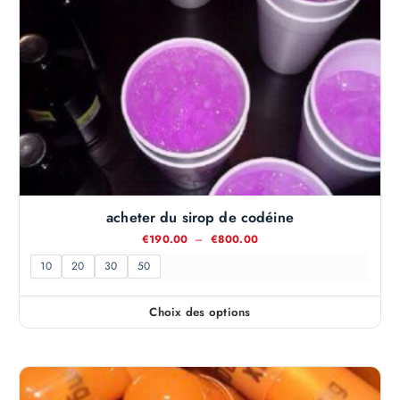
acheter du sirop de codéine
P
€
190.00
–
€
800.00
l
a
10
20
30
50
g
e
d
Choix des options
e
C
p
e
r
i
p
x
r
: