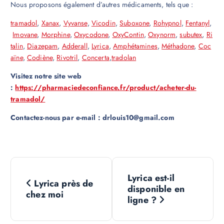
Nous proposons également d’autres médicaments, tels que :
tramadol
,
Xanax
,
Vyvanse
,
Vicodin
,
Suboxone
,
Rohypnol
,
Fentanyl
,
Imovane
,
Morphine
,
Oxycodone
,
OxyContin
,
Oxynorm
,
subutex
,
Ri
talin
,
Diazepam
,
Adderall
,
Lyrica
,
Amphétamines
,
Méthadone
,
Coc
aïne
,
Codiène
,
Rivotril
,
Concerta
,
tradolan
Visitez notre site web
:
https://pharmaciedeconfiance.fr/product/acheter-du-
tramadol/
Contactez-nous par e-mail : drlouis10@gmail.com
N
Lyrica est-il
Lyrica près de
a
disponible en
chez moi
ligne ?
v