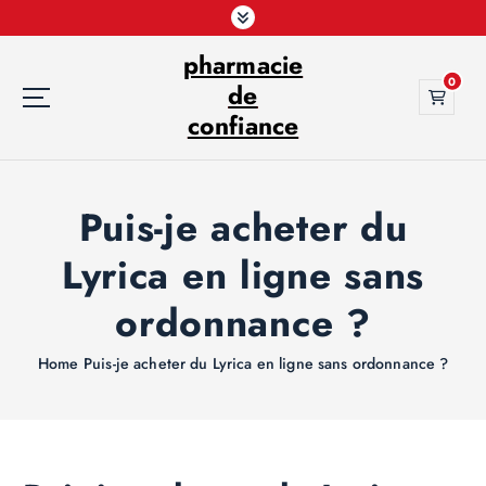
S
k
pharmacie
i
0
p
de
t
confiance
o
c
o
Puis-je acheter du
n
t
Lyrica en ligne sans
e
n
ordonnance ?
t
Home
Puis-je acheter du Lyrica en ligne sans ordonnance ?