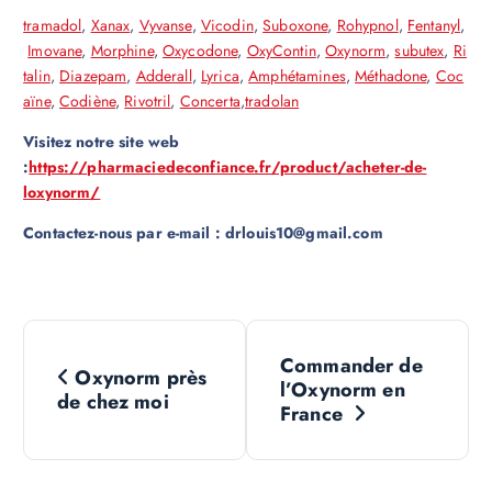
tramadol
,
Xanax
,
Vyvanse
,
Vicodin
,
Suboxone
,
Rohypnol
,
Fentanyl
,
Imovane
,
Morphine
,
Oxycodone
,
OxyContin
,
Oxynorm
,
subutex
,
Ri
talin
,
Diazepam
,
Adderall
,
Lyrica
,
Amphétamines
,
Méthadone
,
Coc
aïne
,
Codiène
,
Rivotril
,
Concerta
,
tradolan
Visitez notre site web
:
https://pharmaciedeconfiance.fr/product/acheter-de-
loxynorm/
Contactez-nous par e-mail : drlouis10@gmail.com
N
Commander de
Oxynorm près
a
l’Oxynorm en
de chez moi
France
v