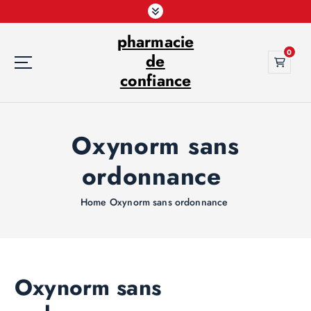
S
k
pharmacie
i
0
p
de
t
confiance
o
c
o
Oxynorm sans
n
t
ordonnance
e
n
t
Home
Oxynorm sans ordonnance
Oxynorm sans