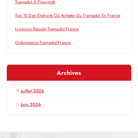
l
Tramadol À Proximité
’
:
Top 10 Des Endroits Où Acheter Du Tramadol En France
a
Livraison Rapide Tramadol France
r
Ordonnance Tramadol France
t
Archives
i
c
Juillet 2026
l
Juin 2026
e