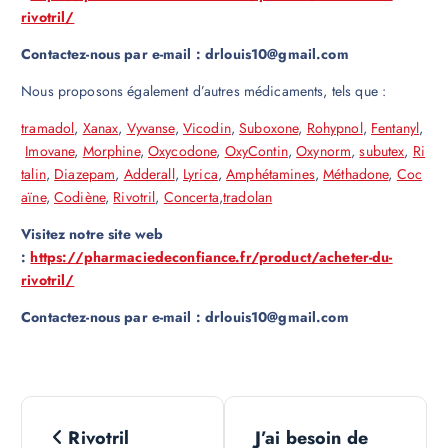
rivotril/
Contactez-nous par e-mail : drlouis10@gmail.com
Nous proposons également d’autres médicaments, tels que :
tramadol
,
Xanax
,
Vyvanse
,
Vicodin
,
Suboxone
,
Rohypnol
,
Fentanyl
,
Imovane
,
Morphine
,
Oxycodone
,
OxyContin
,
Oxynorm
,
subutex
,
Ri
talin
,
Diazepam
,
Adderall
,
Lyrica
,
Amphétamines
,
Méthadone
,
Coc
aïne
,
Codiène
,
Rivotril
,
Concerta
,
tradolan
Visitez notre site web
:
https://pharmaciedeconfiance.fr/product/acheter-du-
rivotril/
Contactez-nous par e-mail : drlouis10@gmail.com
N
Rivotril
J’ai besoin de