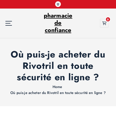
S
k
pharmacie
i
0
p
de
t
confiance
o
c
o
Où puis-je acheter du
n
t
Rivotril en toute
e
n
sécurité en ligne ?
t
Home
Où puis-je acheter du Rivotril en toute sécurité en ligne ?