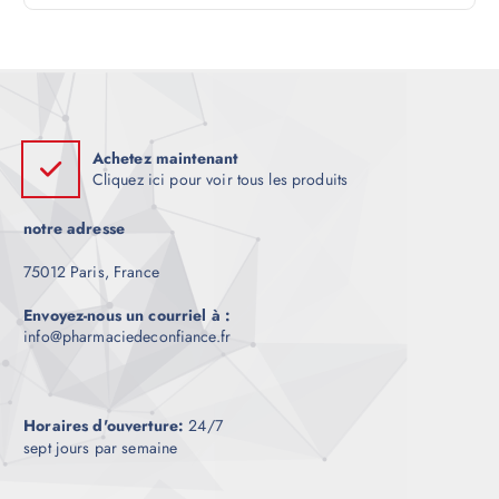
l
e
Achetez maintenant
Cliquez ici pour voir tous les produits
notre adresse
75012 Paris, France
Envoyez-nous un courriel à :
info@pharmaciedeconfiance.fr
Horaires d'ouverture:
24/7
sept jours par semaine