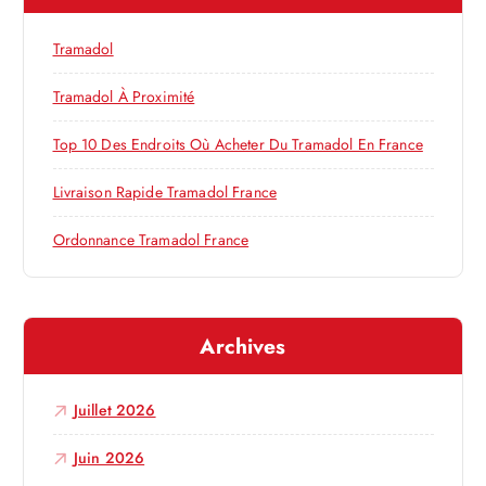
d
c
h
e
Tramadol
e
r
Tramadol À Proximité
l
:
Top 10 Des Endroits Où Acheter Du Tramadol En France
’
Livraison Rapide Tramadol France
a
Ordonnance Tramadol France
r
t
Archives
i
Juillet 2026
c
Juin 2026