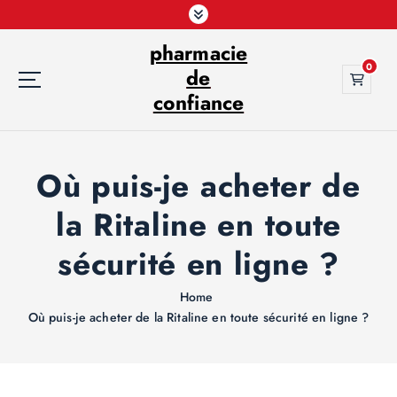
S
k
pharmacie
i
0
p
de
t
confiance
o
c
o
Où puis-je acheter de
n
t
la Ritaline en toute
e
n
sécurité en ligne ?
t
Home
Où puis-je acheter de la Ritaline en toute sécurité en ligne ?