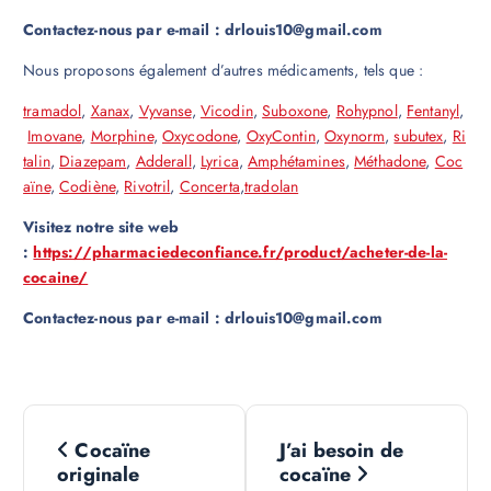
Contactez-nous par e-mail : drlouis10@gmail.com
Nous proposons également d’autres médicaments, tels que :
tramadol
,
Xanax
,
Vyvanse
,
Vicodin
,
Suboxone
,
Rohypnol
,
Fentanyl
,
Imovane
,
Morphine
,
Oxycodone
,
OxyContin
,
Oxynorm
,
subutex
,
Ri
talin
,
Diazepam
,
Adderall
,
Lyrica
,
Amphétamines
,
Méthadone
,
Coc
aïne
,
Codiène
,
Rivotril
,
Concerta
,
tradolan
Visitez notre site web
:
https://pharmaciedeconfiance.fr/product/acheter-de-la-
cocaine/
Contactez-nous par e-mail : drlouis10@gmail.com
N
Cocaïne
J’ai besoin de
a
originale
cocaïne