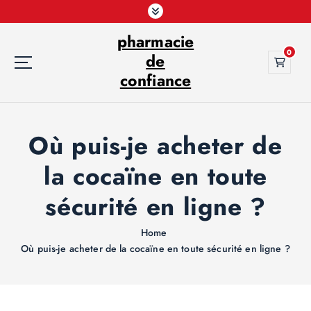
S
k
pharmacie
i
0
p
de
t
confiance
o
c
o
Où puis-je acheter de
n
t
la cocaïne en toute
e
n
sécurité en ligne ?
t
Home
Où puis-je acheter de la cocaïne en toute sécurité en ligne ?