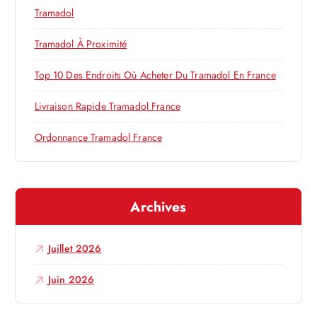
h
e
Tramadol
e
r
Tramadol À Proximité
l
:
Top 10 Des Endroits Où Acheter Du Tramadol En France
’
Livraison Rapide Tramadol France
a
Ordonnance Tramadol France
r
t
Archives
i
Juillet 2026
c
Juin 2026
l