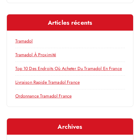
c
d
h
e
e
Articles récents
r
c
l
h
Tramadol
e
’
r
Tramadol À Proximité
a
:
Top 10 Des Endroits Où Acheter Du Tramadol En France
r
Livraison Rapide Tramadol France
Ordonnance Tramadol France
t
i
Archives
c