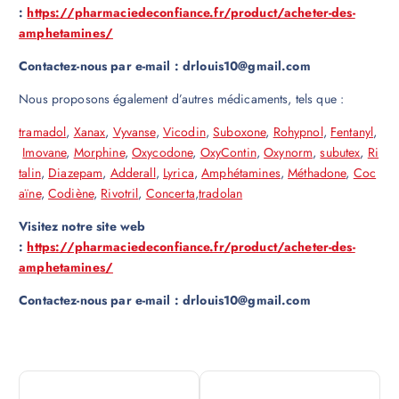
:
https://pharmaciedeconfiance.fr/product/acheter-des-
amphetamines/
Contactez-nous par e-mail : drlouis10@gmail.com
Nous proposons également d’autres médicaments, tels que :
tramadol
,
Xanax
,
Vyvanse
,
Vicodin
,
Suboxone
,
Rohypnol
,
Fentanyl
,
Imovane
,
Morphine
,
Oxycodone
,
OxyContin
,
Oxynorm
,
subutex
,
Ri
talin
,
Diazepam
,
Adderall
,
Lyrica
,
Amphétamines
,
Méthadone
,
Coc
aïne
,
Codiène
,
Rivotril
,
Concerta
,
tradolan
Visitez notre site web
:
https://pharmaciedeconfiance.fr/product/acheter-des-
amphetamines/
Contactez-nous par e-mail : drlouis10@gmail.com
N