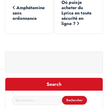
Où puis-je
a
Amphétamine
acheter du
sans
Lyrica en toute
v
ordonnance
sécurité en
ligne ?
i
g
a
t
i
Search
o
R
n
e