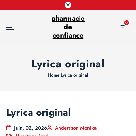
S
k
pharmacie
i
0
p
de
t
confiance
o
c
o
Lyrica original
n
t
e
Home
Lyrica original
n
t
Lyrica original
Juin, 02, 2026
Andersson Monika