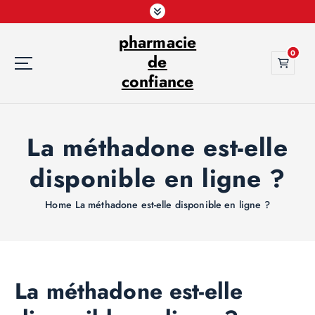
S
k
pharmacie
i
0
p
de
t
confiance
o
c
o
La méthadone est-elle
n
t
disponible en ligne ?
e
n
t
Home
La méthadone est-elle disponible en ligne ?
La méthadone est-elle