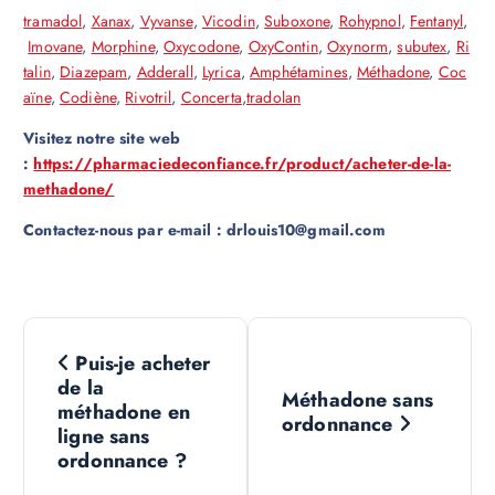
tramadol
,
Xanax
,
Vyvanse
,
Vicodin
,
Suboxone
,
Rohypnol
,
Fentanyl
,
Imovane
,
Morphine
,
Oxycodone
,
OxyContin
,
Oxynorm
,
subutex
,
Ri
talin
,
Diazepam
,
Adderall
,
Lyrica
,
Amphétamines
,
Méthadone
,
Coc
aïne
,
Codiène
,
Rivotril
,
Concerta
,
tradolan
Visitez notre site web
:
https://pharmaciedeconfiance.fr/product/acheter-de-la-
methadone/
Contactez-nous par e-mail : drlouis10@gmail.com
N
Puis-je acheter
a
de la
Méthadone sans
méthadone en
ordonnance
v
ligne sans
ordonnance ?