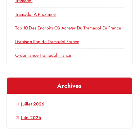
l
Tramadol
e
’
r
Tramadol À Proximité
a
:
Top 10 Des Endroits Où Acheter Du Tramadol En France
r
Livraison Rapide Tramadol France
Ordonnance Tramadol France
t
i
Archives
c
l
Juillet 2026
e
Juin 2026