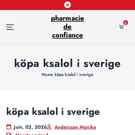
S
k
pharmacie
i
0
p
de
t
confiance
o
c
o
köpa ksalol i sverige
n
t
e
Home
köpa ksalol i sverige
n
t
köpa ksalol i sverige
Juin, 02, 2026
Andersson Monika