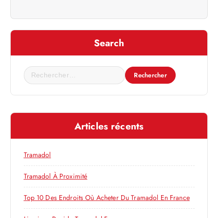
a
t
Search
i
R
e
o
c
h
n
e
Articles récents
r
d
c
h
e
Tramadol
e
r
Tramadol À Proximité
l
:
Top 10 Des Endroits Où Acheter Du Tramadol En France
’