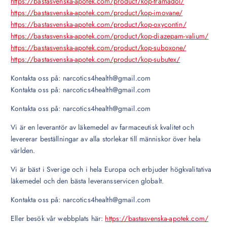
https://bastasvenska-apotek.com/product/kop-tramadol/
https://bastasvenska-apotek.com/product/kop-imovane/
https://bastasvenska-apotek.com/product/kop-oxycontin/
https://bastasvenska-apotek.com/product/kop-diazepam-valium/
https://bastasvenska-apotek.com/product/kop-suboxone/
https://bastasvenska-apotek.com/product/kop-subutex/
Kontakta oss på: narcotics4health@gmail.com
Kontakta oss på: narcotics4health@gmail.com
Kontakta oss på: narcotics4health@gmail.com
Vi är en leverantör av läkemedel av farmaceutisk kvalitet och
levererar beställningar av alla storlekar till människor över hela
världen.
Vi är bäst i Sverige och i hela Europa och erbjuder högkvalitativa
läkemedel och den bästa leveransservicen globalt.
Kontakta oss på: narcotics4health@gmail.com
Eller besök vår webbplats här:
https://bastasvenska-apotek.com/