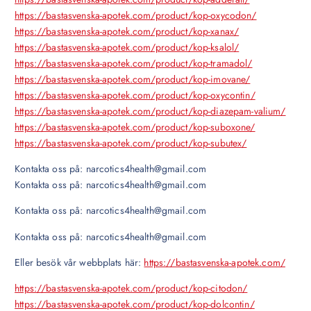
https://bastasvenska-apotek.com/product/kop-oxycodon/
https://bastasvenska-apotek.com/product/kop-xanax/
https://bastasvenska-apotek.com/product/kop-ksalol/
https://bastasvenska-apotek.com/product/kop-tramadol/
https://bastasvenska-apotek.com/product/kop-imovane/
https://bastasvenska-apotek.com/product/kop-oxycontin/
https://bastasvenska-apotek.com/product/kop-diazepam-valium/
https://bastasvenska-apotek.com/product/kop-suboxone/
https://bastasvenska-apotek.com/product/kop-subutex/
Kontakta oss på: narcotics4health@gmail.com
Kontakta oss på: narcotics4health@gmail.com
Kontakta oss på: narcotics4health@gmail.com
Kontakta oss på: narcotics4health@gmail.com
Eller besök vår webbplats här:
https://bastasvenska-apotek.com/
https://bastasvenska-apotek.com/product/kop-citodon/
https://bastasvenska-apotek.com/product/kop-dolcontin/