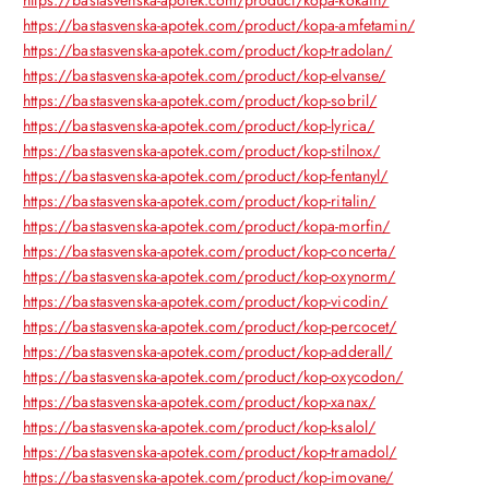
https://bastasvenska-apotek.com/product/kopa-amfetamin/
https://bastasvenska-apotek.com/product/kop-tradolan/
https://bastasvenska-apotek.com/product/kop-elvanse/
https://bastasvenska-apotek.com/product/kop-sobril/
https://bastasvenska-apotek.com/product/kop-lyrica/
https://bastasvenska-apotek.com/product/kop-stilnox/
https://bastasvenska-apotek.com/product/kop-fentanyl/
https://bastasvenska-apotek.com/product/kop-ritalin/
https://bastasvenska-apotek.com/product/kopa-morfin/
https://bastasvenska-apotek.com/product/kop-concerta/
https://bastasvenska-apotek.com/product/kop-oxynorm/
https://bastasvenska-apotek.com/product/kop-vicodin/
https://bastasvenska-apotek.com/product/kop-percocet/
https://bastasvenska-apotek.com/product/kop-adderall/
https://bastasvenska-apotek.com/product/kop-oxycodon/
https://bastasvenska-apotek.com/product/kop-xanax/
https://bastasvenska-apotek.com/product/kop-ksalol/
https://bastasvenska-apotek.com/product/kop-tramadol/
https://bastasvenska-apotek.com/product/kop-imovane/