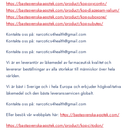
https://bastasvenska-apotek.com/product/kop-oxycontin/
https://bastasvenska-apotek.com/product/kop-diazepam-valium/
https://bastasvenska-apotek.com/product/kop-suboxone/
https://bastasvenska-apotek.com/product/kop-subutex/
Kontakta oss på: narcotics4health@gmail.com
Kontakta oss på: narcotics4health@gmail.com
Kontakta oss på: narcotics4health@gmail.com
Vi är en leverantör av läkemedel av farmaceutisk kvalitet och
levererar beställningar av alla storlekar till människor över hela
världen.
Vi är bäst i Sverige och i hela Europa och erbjuder högkvalitativa
läkemedel och den bästa leveransservicen globalt.
Kontakta oss på: narcotics4health@gmail.com
Eller besök vår webbplats här:
https://bastasvenska-apotek.com/
https://bastasvenska-apotek.com/product/kop-citodon/