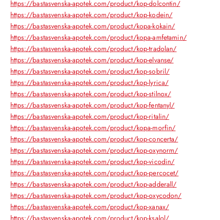
https://bastasvenska-apotek.com/product/kop-dolcontin/
https://bastasvenska-apotek.com/product/kop-kodein/
https://bastasvenska-apotek.com/product/kopa-kokain/
https://bastasvenska-apotek.com/product/kopa-amfetamin/
https://bastasvenska-apotek.com/product/kop-tradolan/
https://bastasvenska-apotek.com/product/kop-elvanse/
https://bastasvenska-apotek.com/product/kop-sobril/
https://bastasvenska-apotek.com/product/kop-lyrica/
https://bastasvenska-apotek.com/product/kop-stilnox/
https://bastasvenska-apotek.com/product/kop-fentanyl/
https://bastasvenska-apotek.com/product/kop-ritalin/
https://bastasvenska-apotek.com/product/kopa-morfin/
https://bastasvenska-apotek.com/product/kop-concerta/
https://bastasvenska-apotek.com/product/kop-oxynorm/
https://bastasvenska-apotek.com/product/kop-vicodin/
https://bastasvenska-apotek.com/product/kop-percocet/
https://bastasvenska-apotek.com/product/kop-adderall/
https://bastasvenska-apotek.com/product/kop-oxycodon/
https://bastasvenska-apotek.com/product/kop-xanax/
https://bastasvenska-apotek.com/product/kop-ksalol/