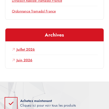
Livraison Rapide Tramadol France
a
Ordonnance Tramadol France
r
t
Archives
i
Juillet 2026
c
Juin 2026
l
e
Achetez maintenant
Cliquez ici pour voir tous les produits