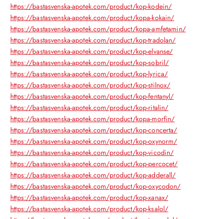
https://bastasvenska-apotek.com/product/kop-kodein/
https://bastasvenska-apotek.com/product/kopa-kokain/
https://bastasvenska-apotek.com/product/kopa-amfetamin/
https://bastasvenska-apotek.com/product/kop-tradolan/
https://bastasvenska-apotek.com/product/kop-elvanse/
https://bastasvenska-apotek.com/product/kop-sobril/
https://bastasvenska-apotek.com/product/kop-lyrica/
https://bastasvenska-apotek.com/product/kop-stilnox/
https://bastasvenska-apotek.com/product/kop-fentanyl/
https://bastasvenska-apotek.com/product/kop-ritalin/
https://bastasvenska-apotek.com/product/kopa-morfin/
https://bastasvenska-apotek.com/product/kop-concerta/
https://bastasvenska-apotek.com/product/kop-oxynorm/
https://bastasvenska-apotek.com/product/kop-vicodin/
https://bastasvenska-apotek.com/product/kop-percocet/
https://bastasvenska-apotek.com/product/kop-adderall/
https://bastasvenska-apotek.com/product/kop-oxycodon/
https://bastasvenska-apotek.com/product/kop-xanax/
https://bastasvenska-apotek.com/product/kop-ksalol/