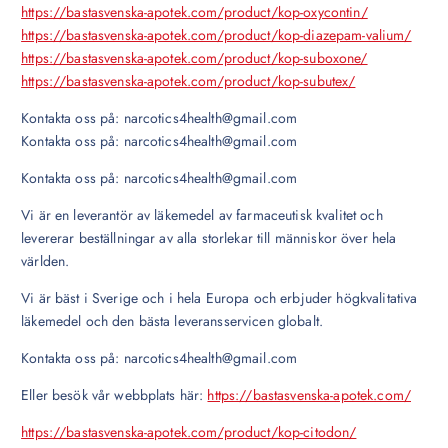
https://bastasvenska-apotek.com/product/kop-oxycontin/
https://bastasvenska-apotek.com/product/kop-diazepam-valium/
https://bastasvenska-apotek.com/product/kop-suboxone/
https://bastasvenska-apotek.com/product/kop-subutex/
Kontakta oss på: narcotics4health@gmail.com
Kontakta oss på: narcotics4health@gmail.com
Kontakta oss på: narcotics4health@gmail.com
Vi är en leverantör av läkemedel av farmaceutisk kvalitet och
levererar beställningar av alla storlekar till människor över hela
världen.
Vi är bäst i Sverige och i hela Europa och erbjuder högkvalitativa
läkemedel och den bästa leveransservicen globalt.
Kontakta oss på: narcotics4health@gmail.com
Eller besök vår webbplats här:
https://bastasvenska-apotek.com/
https://bastasvenska-apotek.com/product/kop-citodon/