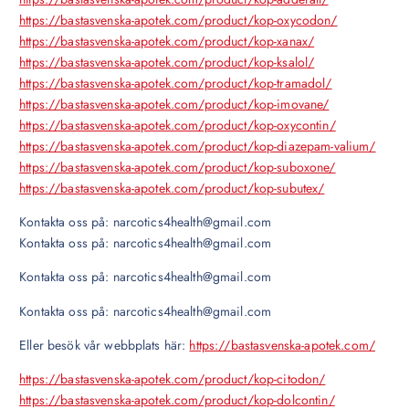
https://bastasvenska-apotek.com/product/kop-oxycodon/
https://bastasvenska-apotek.com/product/kop-xanax/
https://bastasvenska-apotek.com/product/kop-ksalol/
https://bastasvenska-apotek.com/product/kop-tramadol/
https://bastasvenska-apotek.com/product/kop-imovane/
https://bastasvenska-apotek.com/product/kop-oxycontin/
https://bastasvenska-apotek.com/product/kop-diazepam-valium/
https://bastasvenska-apotek.com/product/kop-suboxone/
https://bastasvenska-apotek.com/product/kop-subutex/
Kontakta oss på: narcotics4health@gmail.com
Kontakta oss på: narcotics4health@gmail.com
Kontakta oss på: narcotics4health@gmail.com
Kontakta oss på: narcotics4health@gmail.com
Eller besök vår webbplats här:
https://bastasvenska-apotek.com/
https://bastasvenska-apotek.com/product/kop-citodon/
https://bastasvenska-apotek.com/product/kop-dolcontin/