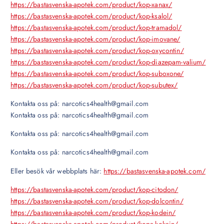
https://bastasvenska-apotek.com/product/kop-xanax/
https://bastasvenska-apotek.com/product/kop-ksalol/
https://bastasvenska-apotek.com/product/kop-tramadol/
https://bastasvenska-apotek.com/product/kop-imovane/
https://bastasvenska-apotek.com/product/kop-oxycontin/
https://bastasvenska-apotek.com/product/kop-diazepam-valium/
https://bastasvenska-apotek.com/product/kop-suboxone/
https://bastasvenska-apotek.com/product/kop-subutex/
Kontakta oss på: narcotics4health@gmail.com
Kontakta oss på: narcotics4health@gmail.com
Kontakta oss på: narcotics4health@gmail.com
Kontakta oss på: narcotics4health@gmail.com
Eller besök vår webbplats här:
https://bastasvenska-apotek.com/
https://bastasvenska-apotek.com/product/kop-citodon/
https://bastasvenska-apotek.com/product/kop-dolcontin/
https://bastasvenska-apotek.com/product/kop-kodein/
https://bastasvenska-apotek.com/product/kopa-kokain/