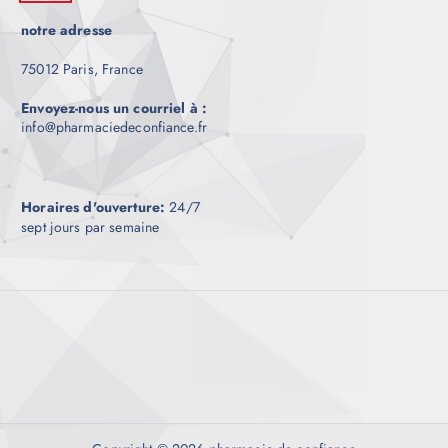
notre adresse
75012 Paris, France
Envoyez-nous un courriel à :
info@pharmaciedeconfiance.fr
Horaires d'ouverture:
24/7
sept jours par semaine