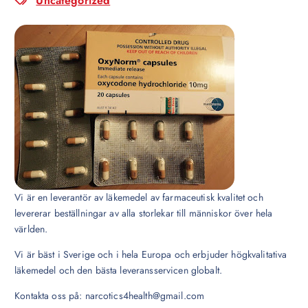
Uncategorized
Vi är en leverantör av läkemedel av farmaceutisk kvalitet och
levererar beställningar av alla storlekar till människor över hela
världen.
Vi är bäst i Sverige och i hela Europa och erbjuder högkvalitativa
läkemedel och den bästa leveransservicen globalt.
Kontakta oss på: narcotics4health@gmail.com