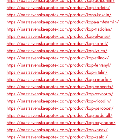
https://bastasvenska-apotek.com/product/kop-dolcontin/
https://bastasvenska-apotek.com/product/kop-kodein/
https://bastasvenska-apotek.com/product/kopa-kokain/
https://bastasvenska-apotek.com/product/kopa-amfetamin/
https://bastasvenska-apotek.com/product/kop-tradolan/
https://bastasvenska-apotek.com/product/kop-elvanse/
https://bastasvenska-apotek.com/product/kop-sobril/
https://bastasvenska-apotek.com/product/kop-lyrica/
https://bastasvenska-apotek.com/product/kop-stilnox/
https://bastasvenska-apotek.com/product/kop-fentanyl/
https://bastasvenska-apotek.com/product/kop-ritalin/
https://bastasvenska-apotek.com/product/kopa-morfin/
https://bastasvenska-apotek.com/product/kop-concerta/
https://bastasvenska-apotek.com/product/kop-oxynorm/
https://bastasvenska-apotek.com/product/kop-vicodin/
https://bastasvenska-apotek.com/product/kop-percocet/
https://bastasvenska-apotek.com/product/kop-adderall/
https://bastasvenska-apotek.com/product/kop-oxycodon/
https://bastasvenska-apotek.com/product/kop-xanax/
https://bastasvenska-apotek.com/product/kop-ksalol/