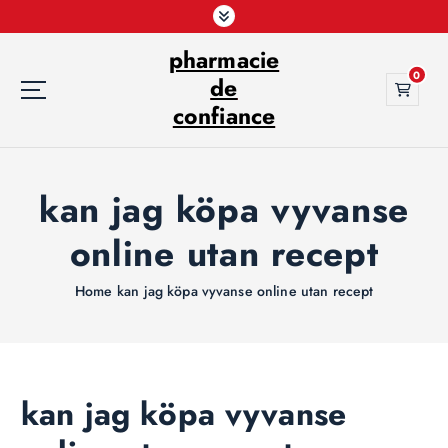
S
k
pharmacie
i
0
p
de
t
confiance
o
c
o
kan jag köpa vyvanse
n
t
online utan recept
e
n
t
Home
kan jag köpa vyvanse online utan recept
kan jag köpa vyvanse