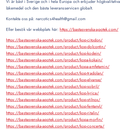
Vi är bäst i Sverige och i hela Europa och erbjuder högkvalitativa
läkemedel och den bästa leveransservicen globalt.
Kontakta oss på: narcotics4health@gmail.com
Eller besök vår webbplats här:
https://bastasvenska-apotek.com/
https://bastasvenska-apotek.com/product/kop-citodon/
https://bastasvenska-apotek.com/product/kop-dolcontin/
https://bastasvenska-apotek.com/product/kop-kodein/
https://bastasvenska-apotek.com/product/kopa-kokain/
https://bastasvenska-apotek.com/product/kopa-amfetamin/
https://bastasvenska-apotek.com/product/kop-tradolan/
https://bastasvenska-apotek.com/product/kop-elvanse/
https://bastasvenska-apotek.com/product/kop-sobril/
https://bastasvenska-apotek.com/product/kop-lyrica/
https://bastasvenska-apotek.com/product/kop-stilnox/
https://bastasvenska-apotek.com/product/kop-fentanyl/
https://bastasvenska-apotek.com/product/kop-ritalin/
https://bastasvenska-apotek.com/product/kopa-morfin/
https://bastasvenska-apotek.com/product/kop-concerta/