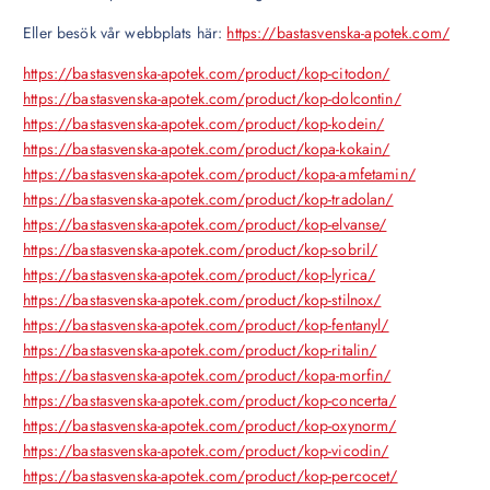
Eller besök vår webbplats här:
https://bastasvenska-apotek.com/
https://bastasvenska-apotek.com/product/kop-citodon/
https://bastasvenska-apotek.com/product/kop-dolcontin/
https://bastasvenska-apotek.com/product/kop-kodein/
https://bastasvenska-apotek.com/product/kopa-kokain/
https://bastasvenska-apotek.com/product/kopa-amfetamin/
https://bastasvenska-apotek.com/product/kop-tradolan/
https://bastasvenska-apotek.com/product/kop-elvanse/
https://bastasvenska-apotek.com/product/kop-sobril/
https://bastasvenska-apotek.com/product/kop-lyrica/
https://bastasvenska-apotek.com/product/kop-stilnox/
https://bastasvenska-apotek.com/product/kop-fentanyl/
https://bastasvenska-apotek.com/product/kop-ritalin/
https://bastasvenska-apotek.com/product/kopa-morfin/
https://bastasvenska-apotek.com/product/kop-concerta/
https://bastasvenska-apotek.com/product/kop-oxynorm/
https://bastasvenska-apotek.com/product/kop-vicodin/
https://bastasvenska-apotek.com/product/kop-percocet/