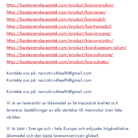
https://bastasvenska-apotek.com/product/kop-oxycodon/
https://bastasvenska-apotek.com/product/kop-xanax/
https://bastasvenska-apotek.com/product/kop-ksalol/
https://bastasvenska-apotek.com/product/kop-tramadol/
https://bastasvenska-apotek.com/product/kop-imovane/
https://bastasvenska-apotek.com/product/kop-oxycontin/
https://bastasvenska-apotek.com/product/kop-diazepam-valium/
https://bastasvenska-apotek.com/product/kop-suboxone/
https://bastasvenska-apotek.com/product/kop-subutex/
Kontakta oss på: narcotics4health@gmail.com
Kontakta oss på: narcotics4health@gmail.com
Kontakta oss på: narcotics4health@gmail.com
Vi är en leverantör av läkemedel av farmaceutisk kvalitet och
levererar beställningar av alla storlekar till människor över hela
världen.
Vi är bäst i Sverige och i hela Europa och erbjuder högkvalitativa
läkemedel och den bästa leveransservicen globalt.