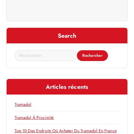
g
a
t
Search
i
R
o
e
c
n
h
e
d
Articles récents
r
c
e
h
Tramadol
e
l
r
Tramadol À Proximité
’
:
Top 10 Des Endroits Où Acheter Du Tramadol En France