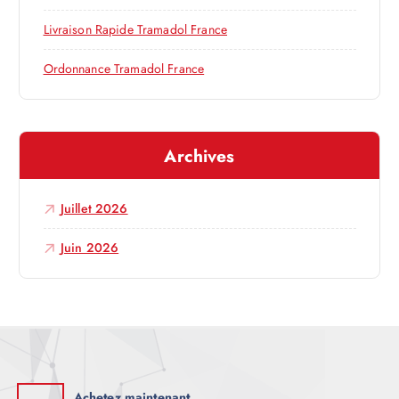
a
Livraison Rapide Tramadol France
r
Ordonnance Tramadol France
t
Archives
i
c
Juillet 2026
l
Juin 2026
e
Achetez maintenant