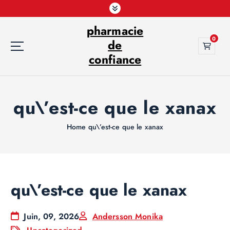
S
k
pharmacie
i
0
p
de
t
confiance
o
c
o
qu\’est-ce que le xanax
n
t
e
Home
qu\’est-ce que le xanax
n
t
qu\’est-ce que le xanax
Juin, 09, 2026
Andersson Monika