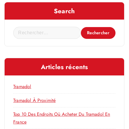
Search
R
e
c
h
e
Articles récents
r
c
h
Tramadol
e
r
Tramadol À Proximité
Top 10 Des Endroits Où Acheter Du Tramadol En
:
France