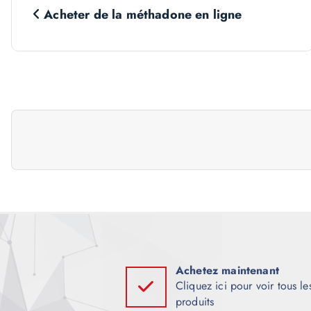
Acheter de la méthadone en ligne
a
v
i
g
a
t
i
Achetez maintenant
Cliquez ici pour voir tous le
o
produits