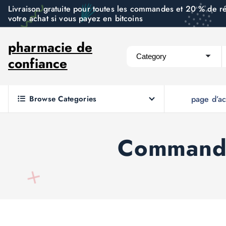
S
Livraison gratuite pour toutes les commandes et 20 % de r
votre achat si vous payez en bitcoins
k
i
pharmacie de
p
confiance
t
o
c
Browse Categories
page d’ac
o
n
t
Commande
e
n
t