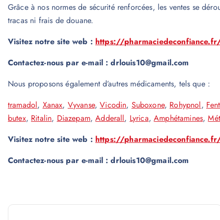
Grâce à nos normes de sécurité renforcées, les ventes se déro
tracas ni frais de douane.
Visitez notre site web :
https://pharmaciedeconfiance.fr
Contactez-nous par e-mail : drlouis10@gmail.com
Nous proposons également d’autres médicaments, tels que :
tramadol
,
Xanax
,
Vyvanse
,
Vicodin
,
Suboxone
,
Rohypnol
,
Fen
butex
,
Ritalin
,
Diazepam
,
Adderall
,
Lyrica
,
Amphétamines
,
Mé
Visitez notre site web :
https://pharmaciedeconfiance.fr
Contactez-nous par e-mail : drlouis10@gmail.com
N