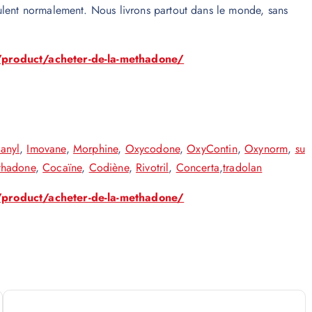
ulent normalement. Nous livrons partout dans le monde, sans
/product/acheter-de-la-methadone/
tanyl
,
Imovane
,
Morphine
,
Oxycodone
,
OxyContin
,
Oxynorm
,
su
thadone
,
Cocaïne
,
Codiène
,
Rivotril
,
Concerta
,
tradolan
/product/acheter-de-la-methadone/