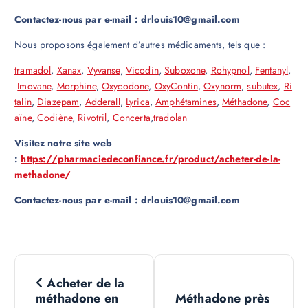
Contactez-nous par e-mail : drlouis10@gmail.com
Nous proposons également d’autres médicaments, tels que :
tramadol
,
Xanax
,
Vyvanse
,
Vicodin
,
Suboxone
,
Rohypnol
,
Fentanyl
,
Imovane
,
Morphine
,
Oxycodone
,
OxyContin
,
Oxynorm
,
subutex
,
Ri
talin
,
Diazepam
,
Adderall
,
Lyrica
,
Amphétamines
,
Méthadone
,
Coc
aïne
,
Codiène
,
Rivotril
,
Concerta
,
tradolan
Visitez notre site web
:
https://pharmaciedeconfiance.fr/product/acheter-de-la-
methadone/
Contactez-nous par e-mail : drlouis10@gmail.com
N
Acheter de la
a
méthadone en
Méthadone près