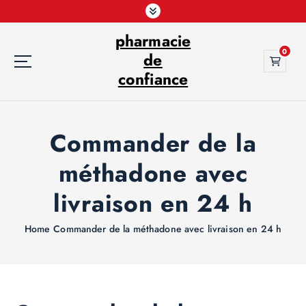
S
k
pharmacie
i
0
p
de
t
confiance
o
c
o
Commander de la
n
t
méthadone avec
e
n
livraison en 24 h
t
Home
Commander de la méthadone avec livraison en 24 h