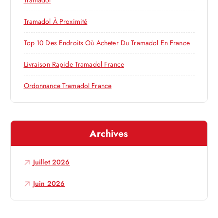
Tramadol
l
e
r
Tramadol À Proximité
’
:
Top 10 Des Endroits Où Acheter Du Tramadol En France
a
Livraison Rapide Tramadol France
r
Ordonnance Tramadol France
t
i
Archives
c
Juillet 2026
l
Juin 2026
e