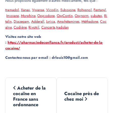
Nous proposons également d’autres médicaments, tels que :
tramadol
,
Xanax
,
Vyvanse
,
Vicodin
,
Suboxone
,
Rohypnol
,
Fentanyl
,
Imovane
,
Morphine
,
Oxycodone
,
OxyContin
,
Oxynorm
,
subutex
,
Ri
talin
,
Diazepam
,
Adderall
,
Lyrica
,
Amphétamines
,
Méthadone
,
Coc
aïne
,
Codiène
,
Rivotril
,
Concerta
,
tradolan
Visitez notre site web
:
https://pharmaciedeconfiance.fr/product/acheter-de-la-
cocaine/
Contactez-nous par e-mail : drlouis10@gmail.com
N
Acheter de la
a
cocaïne en
Cocaïne près de
France sans
chez moi
v
ordonnance