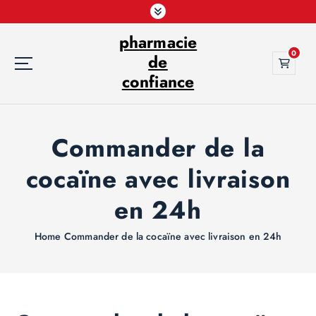
S
k
pharmacie
i
0
p
de
t
confiance
o
c
o
Commander de la
n
t
cocaïne avec livraison
e
n
en 24h
t
Home
Commander de la cocaïne avec livraison en 24h