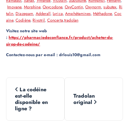
tramadol
,
Xanax
,
Vyvanse
,
Vicodin
,
Suboxone
,
Rohypnol
,
Fentanyl
,
Imovane
,
Morphine
,
Oxycodone
,
OxyContin
,
Oxynorm
,
subutex
,
Ri
talin
,
Diazepam
,
Adderall
,
Lyrica
,
Amphétamines
,
Méthadone
,
Coc
aïne
,
Codiène
,
Rivotril
,
Concerta
,
tradolan
Visitez notre site web
:
https://pharmaciedeconfiance.fr/product/acheter-du-
sirop-de-codeine/
Contactez-nous par e-mail : drlouis10@gmail.com
N
La codéine
a
est-elle
Tradolan
disponible en
original
v
ligne ?
i