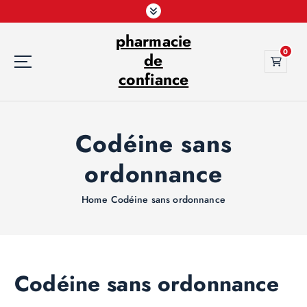
S
k
pharmacie
i
0
p
de
t
confiance
o
c
o
Codéine sans
n
t
ordonnance
e
n
t
Home
Codéine sans ordonnance
Codéine sans ordonnance