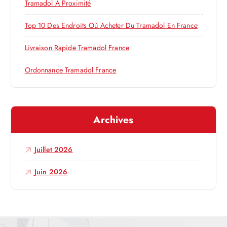
Tramadol À Proximité
’
:
Top 10 Des Endroits Où Acheter Du Tramadol En France
a
Livraison Rapide Tramadol France
r
Ordonnance Tramadol France
t
i
Archives
c
Juillet 2026
l
Juin 2026
e