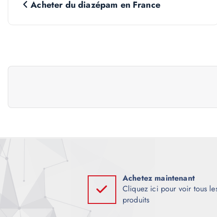
Acheter du diazépam en France
a
v
i
g
a
t
i
Achetez maintenant
Cliquez ici pour voir tous le
produits
o