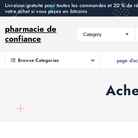
S
Livraison gratuite pour toutes les commandes et 20 % de r
votre achat si vous payez en bitcoins
k
i
pharmacie de
p
confiance
t
o
c
Browse Categories
page d’ac
o
n
t
Ache
e
n
t