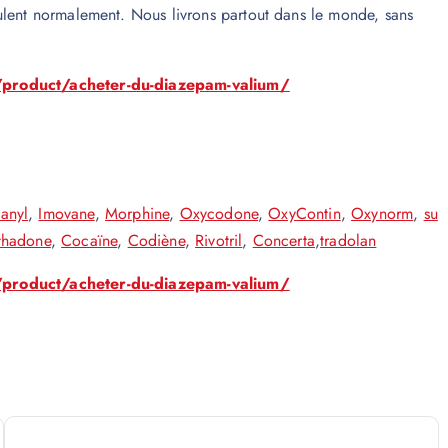
ulent normalement. Nous livrons partout dans le monde, sans
/product/acheter-du-diazepam-valium/
tanyl
,
Imovane
,
Morphine
,
Oxycodone
,
OxyContin
,
Oxynorm
,
su
thadone
,
Cocaïne
,
Codiène
,
Rivotril
,
Concerta
,
tradolan
/product/acheter-du-diazepam-valium/