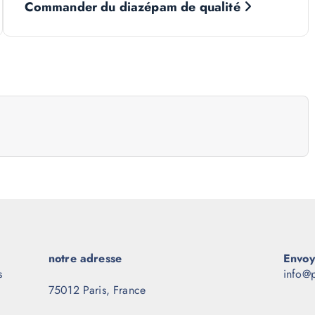
Commander du diazépam de qualité
notre adresse
Envoy
s
info@p
75012 Paris, France