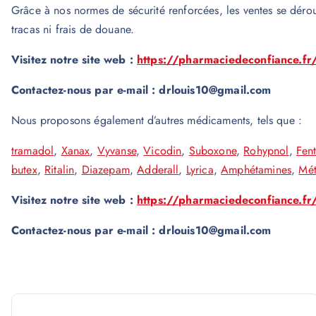
Grâce à nos normes de sécurité renforcées, les ventes se déro
tracas ni frais de douane.
Visitez notre site web :
https://pharmaciedeconfiance.fr
Contactez-nous par e-mail : drlouis10@gmail.com
Nous proposons également d’autres médicaments, tels que :
tramadol
,
Xanax
,
Vyvanse
,
Vicodin
,
Suboxone
,
Rohypnol
,
Fen
butex
,
Ritalin
,
Diazepam
,
Adderall
,
Lyrica
,
Amphétamines
,
Mé
Visitez notre site web :
https://pharmaciedeconfiance.fr
Contactez-nous par e-mail : drlouis10@gmail.com
N