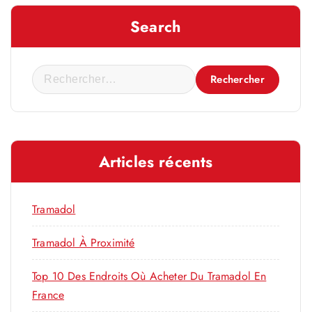
Search
R
e
c
h
e
Articles récents
r
c
h
Tramadol
e
r
Tramadol À Proximité
Top 10 Des Endroits Où Acheter Du Tramadol En
:
France