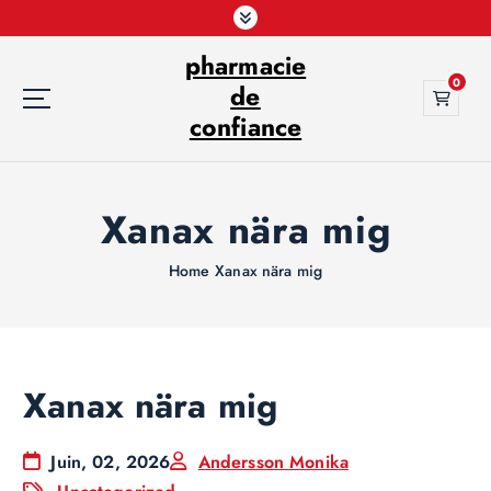
S
k
pharmacie
i
0
p
de
t
confiance
o
c
o
Xanax nära mig
n
t
e
Home
Xanax nära mig
n
t
Xanax nära mig
Juin, 02, 2026
Andersson Monika