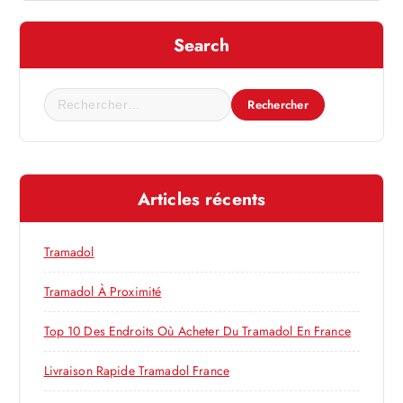
t
Search
i
R
o
e
c
n
h
e
d
Articles récents
r
c
e
h
Tramadol
e
l
r
Tramadol À Proximité
’
:
Top 10 Des Endroits Où Acheter Du Tramadol En France
a
Livraison Rapide Tramadol France