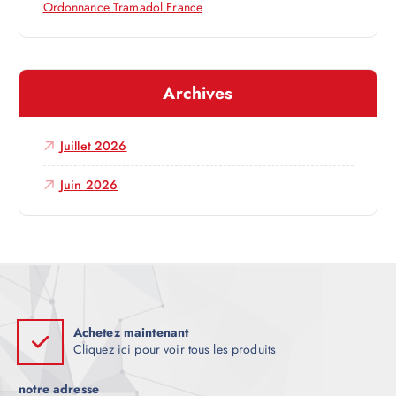
r
Ordonnance Tramadol France
t
Archives
i
c
Juillet 2026
l
Juin 2026
e
Achetez maintenant
Cliquez ici pour voir tous les produits
notre adresse