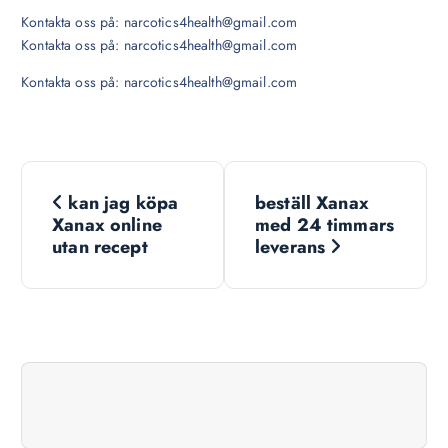
Kontakta oss på: narcotics4health@gmail.com
Kontakta oss på: narcotics4health@gmail.com
Kontakta oss på: narcotics4health@gmail.com
N
kan jag köpa
beställ Xanax
a
Xanax online
med 24 timmars
utan recept
leverans
v
i
g
a