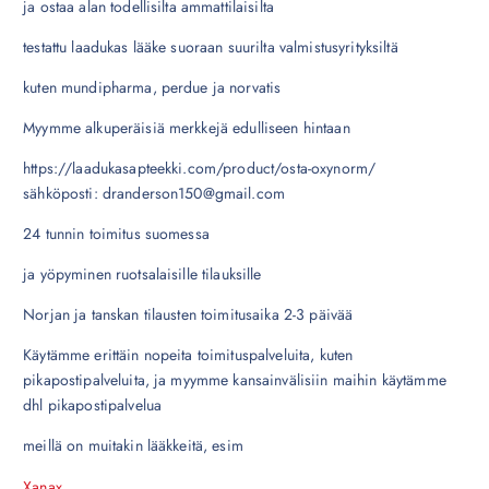
ja ostaa alan todellisilta ammattilaisilta
testattu laadukas lääke suoraan suurilta valmistusyrityksiltä
kuten mundipharma, perdue ja norvatis
Myymme alkuperäisiä merkkejä edulliseen hintaan
https://laadukasapteekki.com/product/osta-oxynorm/
sähköposti: dranderson150@gmail.com
24 tunnin toimitus suomessa
ja yöpyminen ruotsalaisille tilauksille
Norjan ja tanskan tilausten toimitusaika 2-3 päivää
Käytämme erittäin nopeita toimituspalveluita, kuten
pikapostipalveluita, ja myymme kansainvälisiin maihin käytämme
dhl pikapostipalvelua
meillä on muitakin lääkkeitä, esim
Xanax