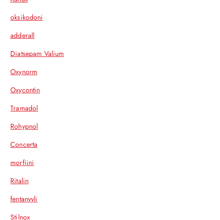
oksikodoni
adderall
Diatsepam Valium
Oxynorm
Oxycontin
Tramadol
Rohypnol
Concerta
morfiini
Ritalin
fentanyyli
Stilnox