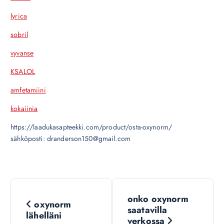
lyrica
sobril
vyvanse
KSALOL
amfetamiini
kokaiinia
https://laadukasapteekki.com/product/osta-oxynorm/
sähköposti: dranderson150@gmail.com
N
onko oxynorm
oxynorm
a
saatavilla
lähelläni
verkossa