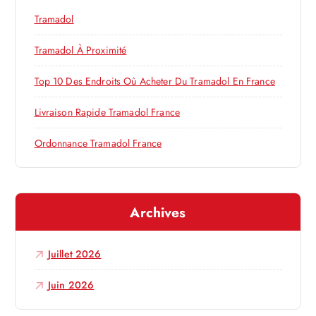
e
h
Tramadol
e
l
r
Tramadol À Proximité
’
:
Top 10 Des Endroits Où Acheter Du Tramadol En France
a
Livraison Rapide Tramadol France
r
Ordonnance Tramadol France
t
Archives
i
c
Juillet 2026
l
Juin 2026