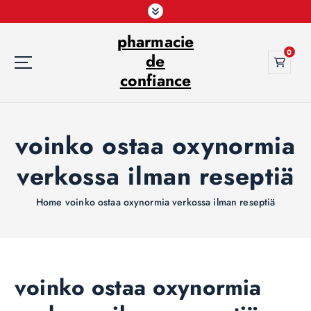
S
k
pharmacie
i
0
p
de
t
confiance
o
c
o
voinko ostaa oxynormia
n
t
verkossa ilman reseptiä
e
n
t
Home
voinko ostaa oxynormia verkossa ilman reseptiä
voinko ostaa oxynormia