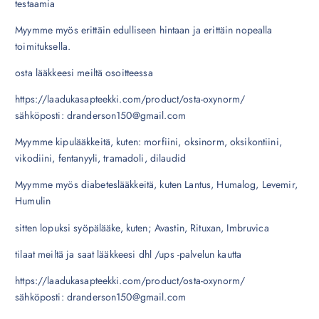
testaamia
Myymme myös erittäin edulliseen hintaan ja erittäin nopealla
toimituksella.
osta lääkkeesi meiltä osoitteessa
https://laadukasapteekki.com/product/osta-oxynorm/
sähköposti: dranderson150@gmail.com
Myymme kipulääkkeitä, kuten: morfiini, oksinorm, oksikontiini,
vikodiini, fentanyyli, tramadoli, dilaudid
Myymme myös diabeteslääkkeitä, kuten Lantus, Humalog, Levemir,
Humulin
sitten lopuksi syöpälääke, kuten; Avastin, Rituxan, Imbruvica
tilaat meiltä ja saat lääkkeesi dhl /ups -palvelun kautta
https://laadukasapteekki.com/product/osta-oxynorm/
sähköposti: dranderson150@gmail.com