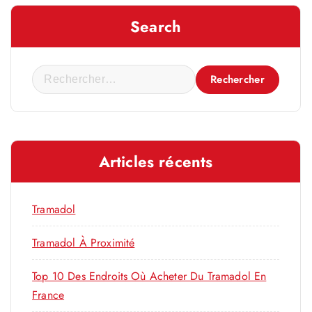
Search
R
e
c
h
e
Articles récents
r
c
h
Tramadol
e
r
Tramadol À Proximité
Top 10 Des Endroits Où Acheter Du Tramadol En
:
France