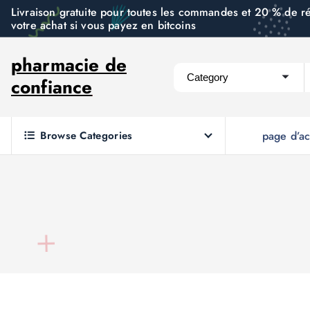
S
Livraison gratuite pour toutes les commandes et 20 % de r
votre achat si vous payez en bitcoins
k
i
pharmacie de
p
confiance
t
o
c
Browse Categories
page d’ac
o
n
t
e
n
t