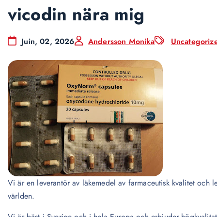
vicodin nära mig
Juin, 02, 2026
Andersson Monika
Uncategoriz
Vi är en leverantör av läkemedel av farmaceutisk kvalitet och lev
världen.
Vi är bäst i Sverige och i hela Europa och erbjuder högkvalita