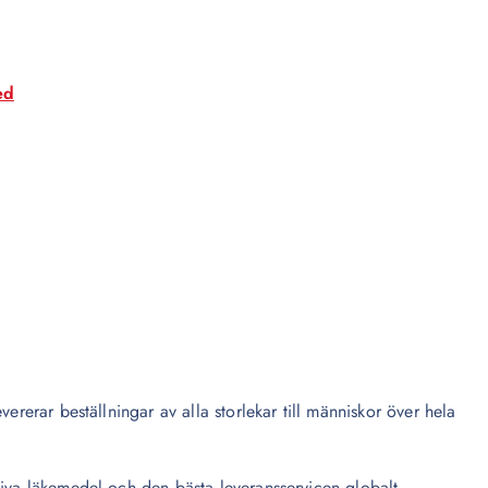
ed
ererar beställningar av alla storlekar till människor över hela
tiva läkemedel och den bästa leveransservicen globalt.