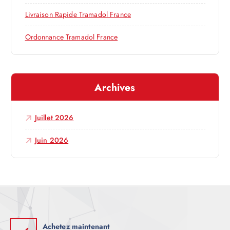
’
Livraison Rapide Tramadol France
a
Ordonnance Tramadol France
r
t
Archives
i
Juillet 2026
c
Juin 2026
l
e
Achetez maintenant