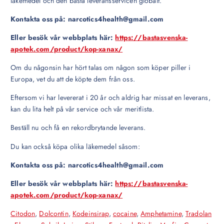
läkemedel och den bästa leveransservicen globalt.
Kontakta oss på: narcotics4health@gmail.com
Eller besök vår webbplats här:
https://bastasvenska-
apotek.com/product/kop-xanax/
Om du någonsin har hört talas om någon som köper piller i
Europa, vet du att de köpte dem från oss.
Eftersom vi har levererat i 20 år och aldrig har missat en leverans,
kan du lita helt på vår service och vår meritlista.
Beställ nu och få en rekordbrytande leverans.
Du kan också köpa olika läkemedel såsom:
Kontakta oss på: narcotics4health@gmail.com
Eller besök vår webbplats här:
https://bastasvenska-
apotek.com/product/kop-xanax/
Citodon
,
Dolcontin
,
Kodeinsirap
,
cocaine
,
Amphetamine
,
Tradolan