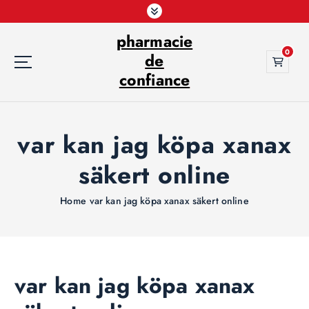
S
k
pharmacie
i
0
p
de
t
confiance
o
c
o
var kan jag köpa xanax
n
t
säkert online
e
n
t
Home
var kan jag köpa xanax säkert online
var kan jag köpa xanax