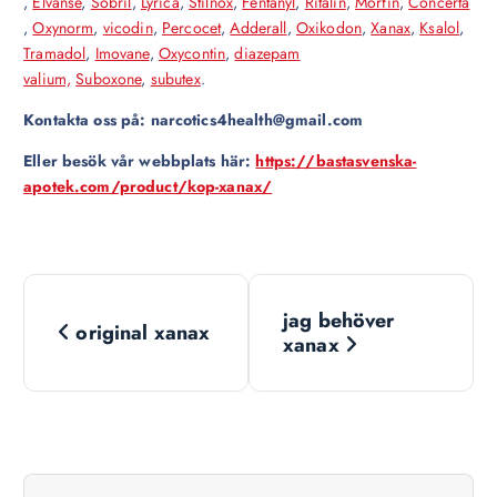
,
Elvanse
,
Sobril
,
Lyrica
,
Stilnox
,
Fentanyl
,
Ritalin
,
Morfin
,
Concerta
,
Oxynorm
,
vicodin
,
Percocet
,
Adderall
,
Oxikodon
,
Xanax
,
Ksalol
,
Tramadol
,
Imovane
,
Oxycontin
,
diazepam
valium,
Suboxone
,
subutex
.
Kontakta oss på: narcotics4health@gmail.com
Eller besök vår webbplats här:
https://bastasvenska-
apotek.com/product/kop-xanax/
N
jag behöver
original xanax
a
xanax
v
i