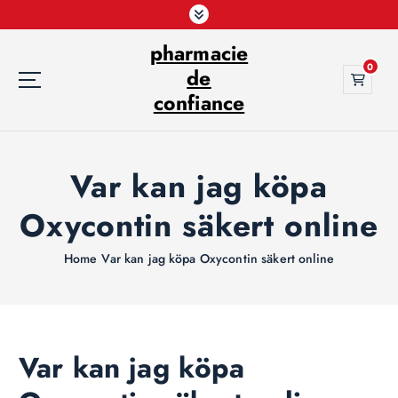
S
k
pharmacie
i
0
p
de
t
confiance
o
c
o
Var kan jag köpa
n
t
Oxycontin säkert online
e
n
t
Home
Var kan jag köpa Oxycontin säkert online
Var kan jag köpa