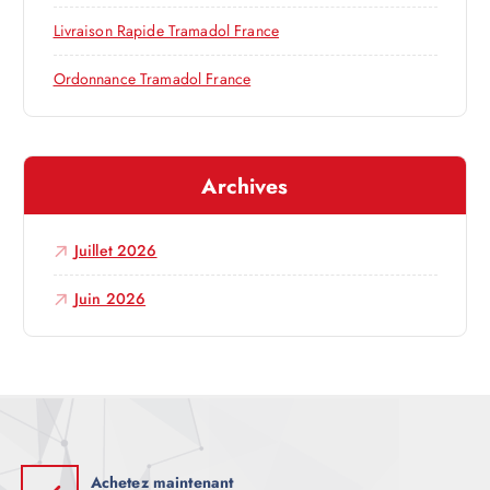
’
Livraison Rapide Tramadol France
a
Ordonnance Tramadol France
r
t
Archives
i
Juillet 2026
c
Juin 2026
l
e
Achetez maintenant