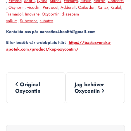
,
Elvanse
,
Sobril
,
Lyrica
,
Stilnox
,
Fentanyl
,
Ritalin
,
Morfin
,
Concerta
,
Oxynorm
,
vicodin
,
Percocet
,
Adderall
,
Oxikodon
,
Xanax
,
Ksalol
,
Tramadol
,
Imovane
,
Oxycontin
,
diazepam
valium,
Suboxone
,
subutex
.
Kontakta oss på: narcotics4health@gmail.com
Eller besök vår webbplats här:
https://bastasvenska-
apotek.com/product/kop-oxycontin/
N
Original
Jag behöver
a
Oxycontin
Oxycontin
v
i