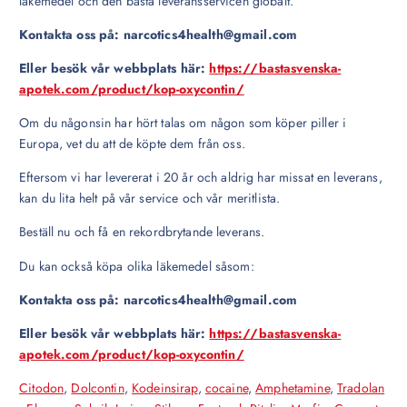
läkemedel och den bästa leveransservicen globalt.
Kontakta oss på: narcotics4health@gmail.com
Eller besök vår webbplats här:
https://bastasvenska-
apotek.com/product/kop-oxycontin/
Om du någonsin har hört talas om någon som köper piller i
Europa, vet du att de köpte dem från oss.
Eftersom vi har levererat i 20 år och aldrig har missat en leverans,
kan du lita helt på vår service och vår meritlista.
Beställ nu och få en rekordbrytande leverans.
Du kan också köpa olika läkemedel såsom:
Kontakta oss på: narcotics4health@gmail.com
Eller besök vår webbplats här:
https://bastasvenska-
apotek.com/product/kop-oxycontin/
Citodon
,
Dolcontin
,
Kodeinsirap
,
cocaine
,
Amphetamine
,
Tradolan