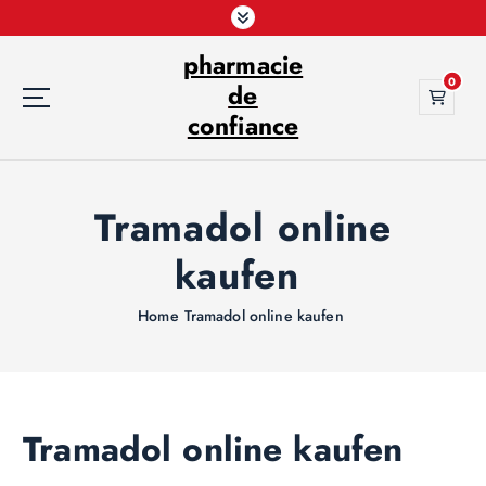
S
k
pharmacie
i
0
p
de
t
confiance
o
c
o
Tramadol online
n
t
kaufen
e
n
t
Home
Tramadol online kaufen
Tramadol online kaufen