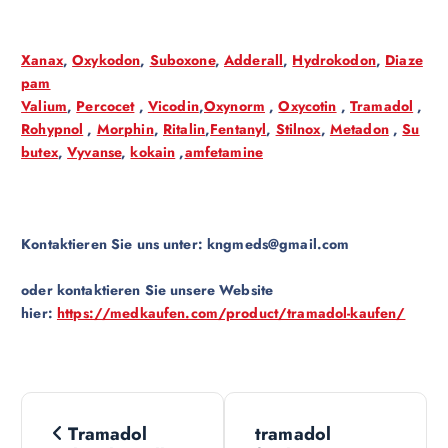
Xanax
,
Oxykodon
,
Suboxone
,
Adderall
,
Hydrokodon
,
Diaze
pam
Valium
,
Percocet
,
Vicodin
,
Oxynorm
,
Oxycotin
,
Tramadol
,
Rohypnol
,
Morphin
,
Ritalin
,
Fentanyl
,
Stilnox
,
Metadon
,
Su
butex
,
Vyvanse
,
kokain
,
amfetamine
Kontaktieren Sie uns unter:
kngmeds@gmail.com
oder kontaktieren Sie unsere Website
hier:
https://medkaufen.com/product/tramadol-kaufen/
N
Tramadol
tramadol