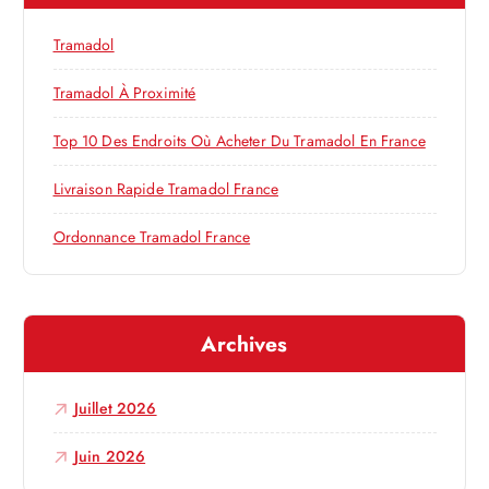
d
c
h
e
Tramadol
e
r
Tramadol À Proximité
l
:
Top 10 Des Endroits Où Acheter Du Tramadol En France
’
Livraison Rapide Tramadol France
a
Ordonnance Tramadol France
r
t
Archives
i
Juillet 2026
c
Juin 2026