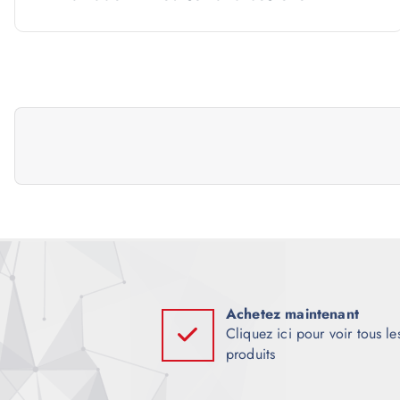
a
v
i
g
a
t
i
Achetez maintenant
Cliquez ici pour voir tous le
produits
o