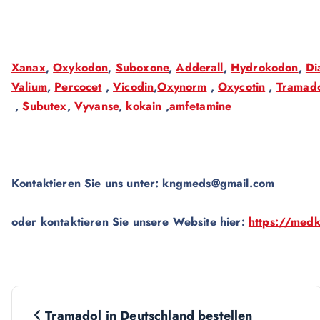
Xanax
,
Oxykodon
,
Suboxone
,
Adderall
,
Hydrokodon
,
Di
Valium
,
Percocet
,
Vicodin
,
Oxynorm
,
Oxycotin
,
Tramad
,
Subutex
,
Vyvanse
,
kokain
,
amfetamine
Kontaktieren Sie uns unter:
kngmeds@gmail.com
oder kontaktieren Sie unsere Website hier:
https://med
N
Tramadol in Deutschland bestellen