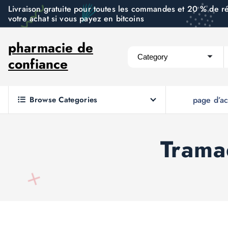
S
Livraison gratuite pour toutes les commandes et 20 % de r
votre achat si vous payez en bitcoins
k
i
pharmacie de
p
confiance
t
o
c
Browse Categories
page d’ac
o
n
t
Trama
e
n
t