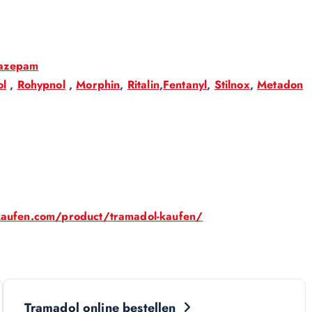
azepam
ol
,
Rohypnol
,
Morphin
,
Ritalin
,
Fentanyl
,
Stilnox
,
Metadon
kaufen.com/product/tramadol-kaufen/
Tramadol online bestellen