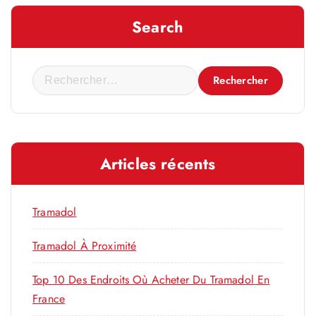
Search
R
e
c
h
e
Articles récents
r
c
h
Tramadol
e
r
Tramadol À Proximité
Top 10 Des Endroits Où Acheter Du Tramadol En
:
France