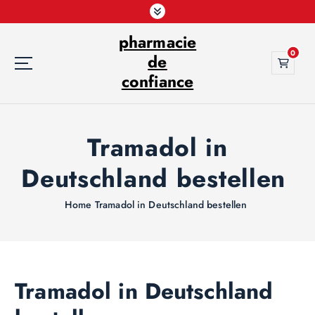
S
k
pharmacie
i
0
p
de
t
confiance
o
c
o
Tramadol in
n
t
Deutschland bestellen
e
n
t
Home
Tramadol in Deutschland bestellen
Tramadol in Deutschland