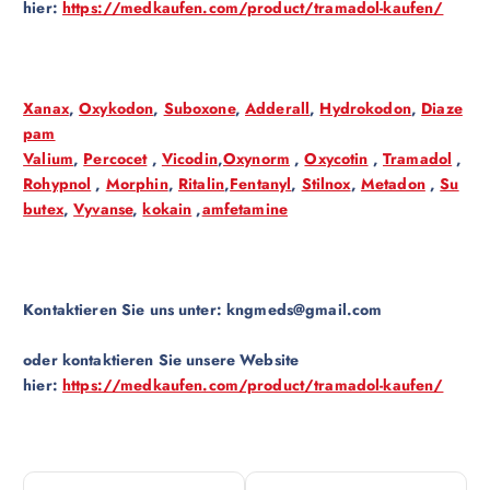
hier:
https://medkaufen.com/product/tramadol-kaufen/
Xanax
,
Oxykodon
,
Suboxone
,
Adderall
,
Hydrokodon
,
Diaze
pam
Valium
,
Percocet
,
Vicodin
,
Oxynorm
,
Oxycotin
,
Tramadol
,
Rohypnol
,
Morphin
,
Ritalin
,
Fentanyl
,
Stilnox
,
Metadon
,
Su
butex
,
Vyvanse
,
kokain
,
amfetamine
Kontaktieren Sie uns unter:
kngmeds@gmail.com
oder kontaktieren Sie unsere Website
hier:
https://medkaufen.com/product/tramadol-kaufen/