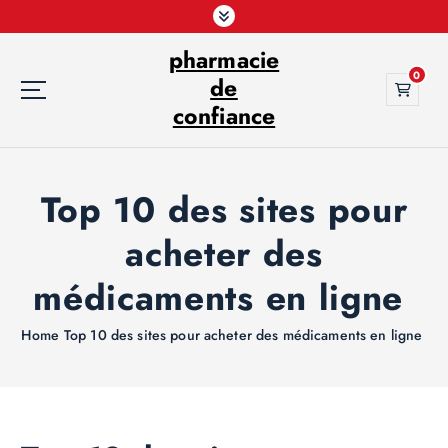
S
k
pharmacie
i
0
p
de
t
confiance
o
c
o
Top 10 des sites pour
n
t
acheter des
e
n
médicaments en ligne
t
Home
Top 10 des sites pour acheter des médicaments en ligne