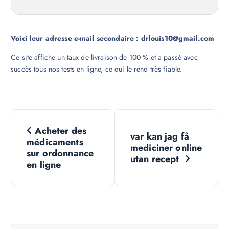
Voici leur adresse e-mail secondaire : drlouis10@gmail.com
Ce site affiche un taux de livraison de 100 % et a passé avec
succès tous nos tests en ligne, ce qui le rend très fiable.
N
Acheter des
var kan jag få
a
médicaments
mediciner online
sur ordonnance
utan recept
v
en ligne
i
g