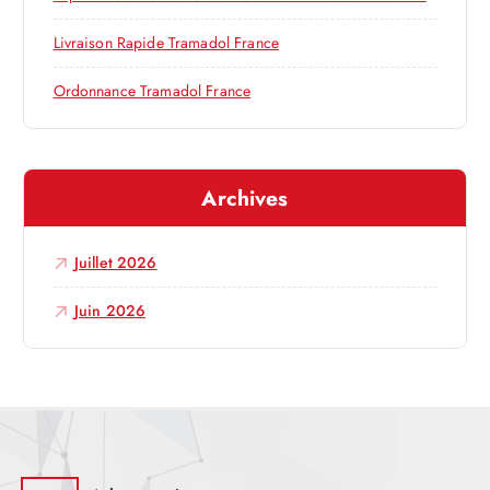
a
Livraison Rapide Tramadol France
r
Ordonnance Tramadol France
t
i
Archives
c
Juillet 2026
l
Juin 2026
e