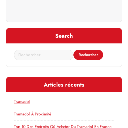
a
t
i
Search
o
R
e
n
c
h
d
e
Articles récents
r
e
c
h
Tramadol
l
e
r
Tramadol À Proximité
’
:
Top 10 Des Endroits Où Acheter Du Tramadol En France