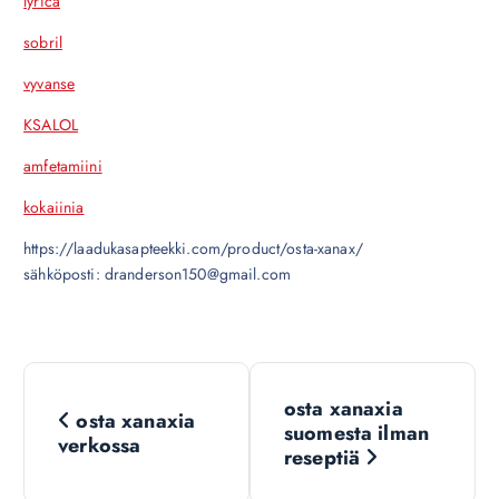
lyrica
sobril
vyvanse
KSALOL
amfetamiini
kokaiinia
https://laadukasapteekki.com/product/osta-xanax/
sähköposti: dranderson150@gmail.com
N
osta xanaxia
osta xanaxia
a
suomesta ilman
verkossa
reseptiä
v