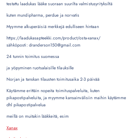
testattu laadukas lääke suoraan suurilta valmistusyrityksiltä
kuten mundipharma, perdue ja norvatis
Myymme alkuperäisiä merkkejä edulliseen hintaan
https://laadukasapteekki.com/product/osta-xanax/
sähköposti: dranderson150@gmail.com
24 tunnin toimitus suomessa
ja yöpyminen ruotsalaisille tilauksille
Norjan ja tanskan tilausten toimitusaika 2-3 päivää
Käytämme erittäin nopeita toimituspalveluita, kuten
pikapostipalveluita, ja myymme kansainvälisiin maihin käytämme
dhl pikapostipalvelua
meillä on muitakin lääkkeitä, esim
Xanax