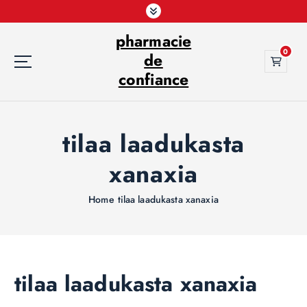
S
k
pharmacie
i
0
p
de
t
confiance
o
c
o
tilaa laadukasta
n
t
xanaxia
e
n
t
Home
tilaa laadukasta xanaxia
tilaa laadukasta xanaxia