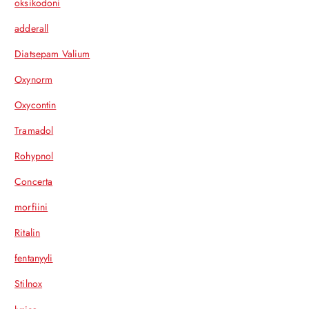
oksikodoni
adderall
Diatsepam Valium
Oxynorm
Oxycontin
Tramadol
Rohypnol
Concerta
morfiini
Ritalin
fentanyyli
Stilnox