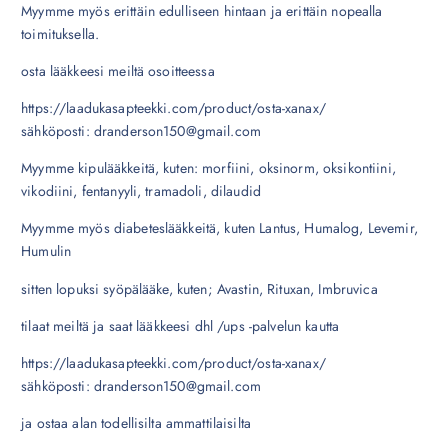
Myymme myös erittäin edulliseen hintaan ja erittäin nopealla
toimituksella.
osta lääkkeesi meiltä osoitteessa
https://laadukasapteekki.com/product/osta-xanax/
sähköposti: dranderson150@gmail.com
Myymme kipulääkkeitä, kuten: morfiini, oksinorm, oksikontiini,
vikodiini, fentanyyli, tramadoli, dilaudid
Myymme myös diabeteslääkkeitä, kuten Lantus, Humalog, Levemir,
Humulin
sitten lopuksi syöpälääke, kuten; Avastin, Rituxan, Imbruvica
tilaat meiltä ja saat lääkkeesi dhl /ups -palvelun kautta
https://laadukasapteekki.com/product/osta-xanax/
sähköposti: dranderson150@gmail.com
ja ostaa alan todellisilta ammattilaisilta