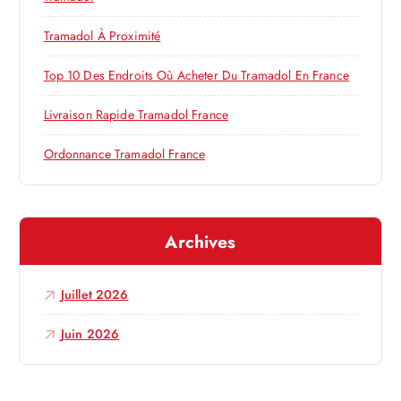
e
l
r
Tramadol À Proximité
’
:
Top 10 Des Endroits Où Acheter Du Tramadol En France
a
Livraison Rapide Tramadol France
r
Ordonnance Tramadol France
t
Archives
i
c
Juillet 2026
l
Juin 2026
e