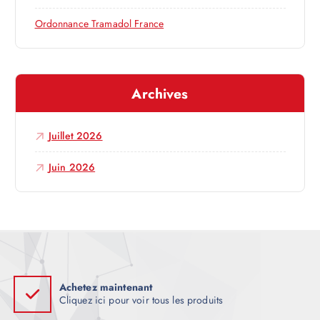
r
Ordonnance Tramadol France
t
i
Archives
c
Juillet 2026
l
Juin 2026
e
Achetez maintenant
Cliquez ici pour voir tous les produits