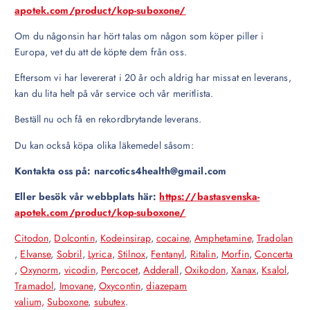
apotek.com/product/kop-suboxone/
Om du någonsin har hört talas om någon som köper piller i
Europa, vet du att de köpte dem från oss.
Eftersom vi har levererat i 20 år och aldrig har missat en leverans,
kan du lita helt på vår service och vår meritlista.
Beställ nu och få en rekordbrytande leverans.
Du kan också köpa olika läkemedel såsom:
Kontakta oss på: narcotics4health@gmail.com
Eller besök vår webbplats här:
https://bastasvenska-
apotek.com/product/kop-suboxone/
Citodon
,
Dolcontin
,
Kodeinsirap
,
cocaine
,
Amphetamine
,
Tradolan
,
Elvanse
,
Sobril
,
Lyrica
,
Stilnox
,
Fentanyl
,
Ritalin
,
Morfin
,
Concerta
,
Oxynorm
,
vicodin
,
Percocet
,
Adderall
,
Oxikodon
,
Xanax
,
Ksalol
,
Tramadol
,
Imovane
,
Oxycontin
,
diazepam
valium,
Suboxone
,
subutex
.