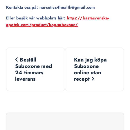
Kontakta oss på: narcotics4health@gmail.com
Eller besök vår webbplats här:
https://bastasvenska-
apotek.com/product/kop-suboxone/
N
Beställ
Kan jag köpa
a
Suboxone med
Suboxone
24 timmars
online utan
v
leverans
recept
i
g
a