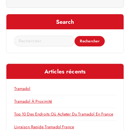
t
i
Search
o
R
e
n
c
h
d
e
Articles récents
r
e
c
h
Tramadol
l
e
r
Tramadol À Proximité
’
:
Top 10 Des Endroits Où Acheter Du Tramadol En France
a
Livraison Rapide Tramadol France