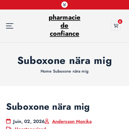
S
k
pharmacie
i
0
p
de
t
confiance
o
c
o
Suboxone nära mig
n
t
e
Home
Suboxone nära mig
n
t
Suboxone nära mig
Juin, 02, 2026
Andersson Monika