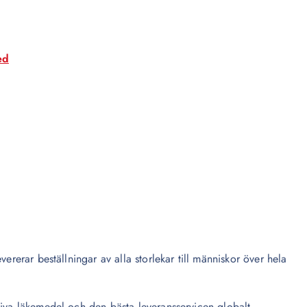
ed
ererar beställningar av alla storlekar till människor över hela
tiva läkemedel och den bästa leveransservicen globalt.