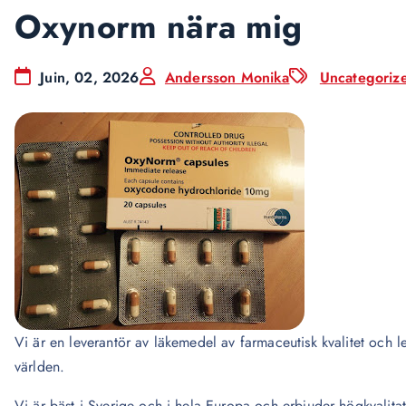
Oxynorm nära mig
Juin, 02, 2026
Andersson Monika
Uncategoriz
Vi är en leverantör av läkemedel av farmaceutisk kvalitet och lev
världen.
Vi är bäst i Sverige och i hela Europa och erbjuder högkvalita