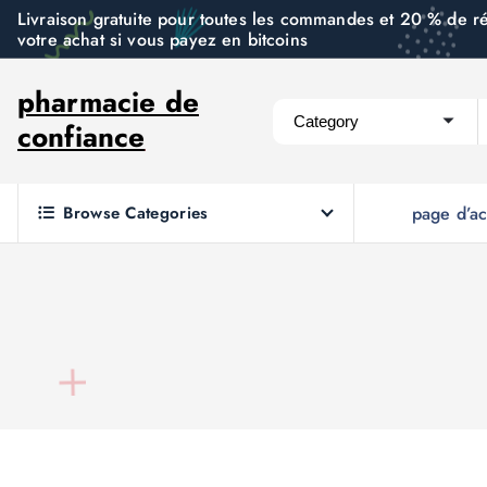
S
Livraison gratuite pour toutes les commandes et 20 % de r
votre achat si vous payez en bitcoins
k
i
pharmacie de
p
confiance
t
o
c
Browse Categories
page d’ac
o
n
t
e
n
t