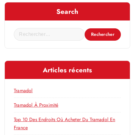
Search
R
e
c
h
e
Articles récents
r
c
h
Tramadol
e
r
Tramadol À Proximité
Top 10 Des Endroits Où Acheter Du Tramadol En
:
France