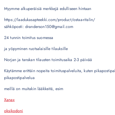
Myymme alkuperäisiä merkkejä edulliseen hintaan
https://laadukasapteekki.com/product/ostaa-ritalin/
sähköposti: dranderson150@gmail.com
24 tunnin toimitus suomessa
ja yöpyminen ruotsalaisille tilauksille
Norjan ja tanskan tilausten toimitusaika 2-3 päivää
Käytämme erittäin nopeita toimituspalveluita, kuten pikapostip
pikapostipalvelua
meillä on muitakin lääkkeitä, esim
Xanax
oksikodoni