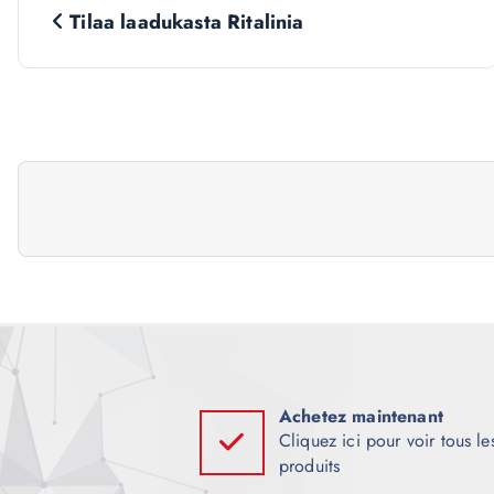
N
Tilaa laadukasta Ritalinia
a
v
i
g
a
t
i
Achetez maintenant
Cliquez ici pour voir tous le
produits