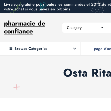
S
Livraison gratuite pour toutes les commandes et 20 % de r
votre achat si vous payez en bitcoins
k
i
pharmacie de
p
confiance
t
o
c
Browse Categories
page d’ac
o
n
t
Osta Rit
e
n
t