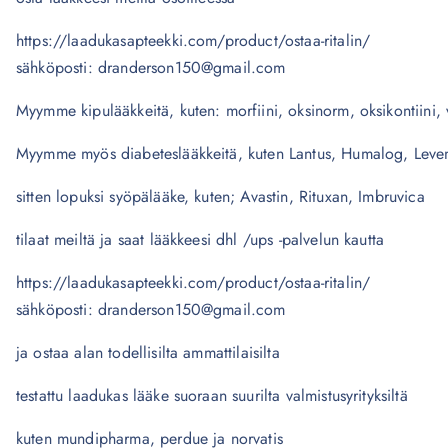
https://laadukasapteekki.com/product/ostaa-ritalin/
sähköposti: dranderson150@gmail.com
Myymme kipulääkkeitä, kuten: morfiini, oksinorm, oksikontiini, v
Myymme myös diabeteslääkkeitä, kuten Lantus, Humalog, Leve
sitten lopuksi syöpälääke, kuten; Avastin, Rituxan, Imbruvica
tilaat meiltä ja saat lääkkeesi dhl /ups -palvelun kautta
https://laadukasapteekki.com/product/ostaa-ritalin/
sähköposti: dranderson150@gmail.com
ja ostaa alan todellisilta ammattilaisilta
testattu laadukas lääke suoraan suurilta valmistusyrityksiltä
kuten mundipharma, perdue ja norvatis