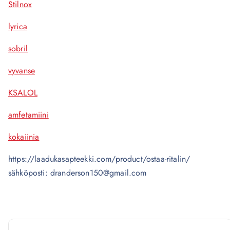
Stilnox
lyrica
sobril
vyvanse
KSALOL
amfetamiini
kokaiinia
https://laadukasapteekki.com/product/ostaa-ritalin/
sähköposti: dranderson150@gmail.com