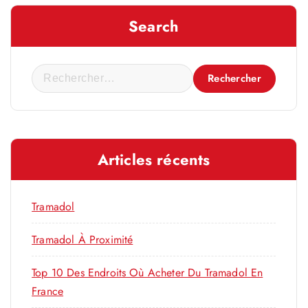
Search
R
e
c
h
e
Articles récents
r
c
h
Tramadol
e
r
Tramadol À Proximité
Top 10 Des Endroits Où Acheter Du Tramadol En
:
France