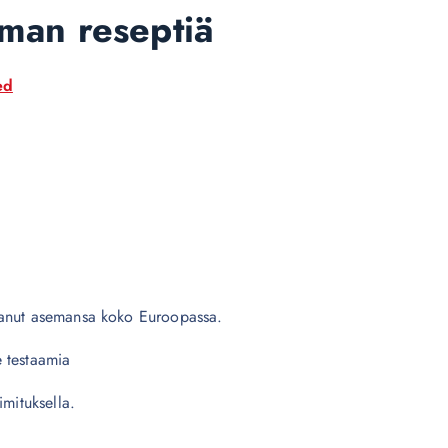
lman reseptiä
ed
tanut asemansa koko Euroopassa.
 testaamia
imituksella.