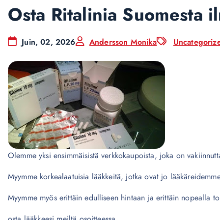
Osta Ritalinia Suomesta i
Juin, 02, 2026
Andersson Monika
Uncategoriz
Olemme yksi ensimmäisistä verkkokaupoista, joka on vakiinnut
Myymme korkealaatuisia lääkkeitä, jotka ovat jo lääkäreidemme
Myymme myös erittäin edulliseen hintaan ja erittäin nopealla to
osta lääkkeesi meiltä osoitteessa