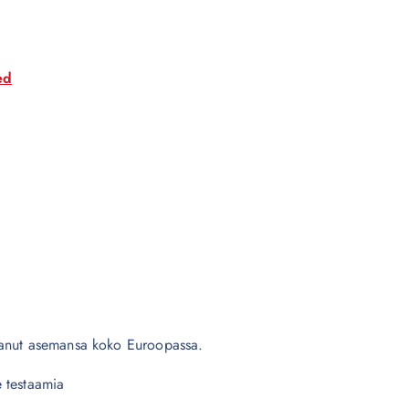
a
ed
tanut asemansa koko Euroopassa.
 testaamia