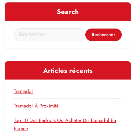
Search
R
e
c
h
e
Articles récents
r
c
h
Tramadol
e
r
Tramadol À Proximité
Top 10 Des Endroits Où Acheter Du Tramadol En
:
France