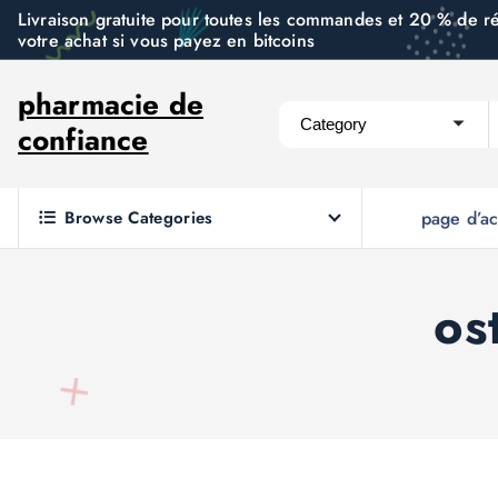
S
Livraison gratuite pour toutes les commandes et 20 % de r
votre achat si vous payez en bitcoins
k
i
pharmacie de
p
confiance
t
o
c
Browse Categories
page d’ac
o
n
t
os
e
n
t