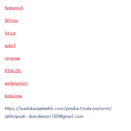
fentanyyli
Stilnox
lyrica
sobril
vyvanse
KSALOL
amfetamiini
kokaiinia
https://laadukasapteekki.com/product/osta-oxynorm/
sähköposti: dranderson150@gmail.com