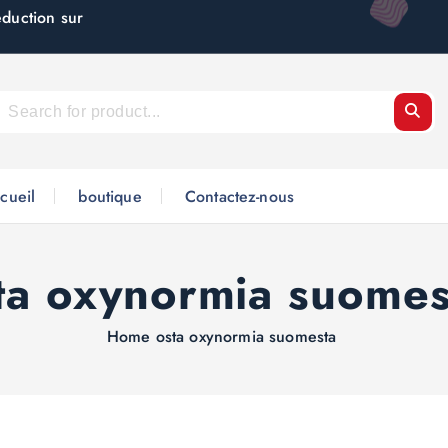
éduction sur
cueil
boutique
Contactez-nous
ta oxynormia suome
Home
osta oxynormia suomesta