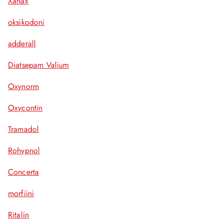
Xanax
oksikodoni
adderall
Diatsepam Valium
Oxynorm
Oxycontin
Tramadol
Rohypnol
Concerta
morfiini
Ritalin