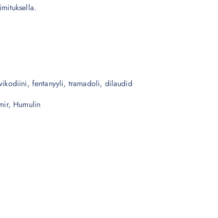
imituksella.
ikodiini, fentanyyli, tramadoli, dilaudid
mir, Humulin