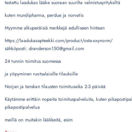
testattu laadukas lääke suoraan suurilta valmistusyrityksiltä
kuten mundipharma, perdue ja norvatis
Myymme alkuperäisiä merkkejä edulliseen hintaan
https://laadukasapteekki.com/product/osta-oxynorm/
sähköposti: dranderson150@gmail.com
24 tunnin toimitus suomessa
ja yöpyminen ruotsalaisille tilauksille
Norjan ja tanskan tilausten toimitusaika 2-3 päivää
Käytämme erittäin nopeita toimituspalveluita, kuten pikapostip
pikapostipalvelua
meillä on muitakin lääkkeitä, esim