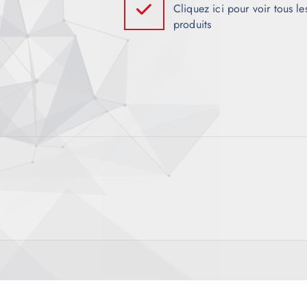
i
Cliquez ici pour voir tous le
produits
o
n
d
e
l
’
a