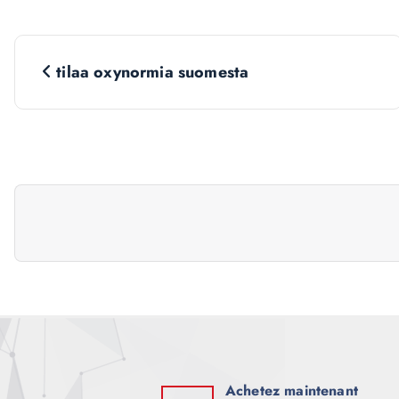
N
tilaa oxynormia suomesta
a
v
i
g
a
t
Achetez maintenant