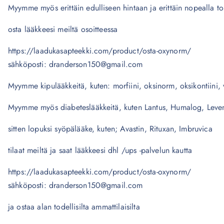
Myymme myös erittäin edulliseen hintaan ja erittäin nopealla to
osta lääkkeesi meiltä osoitteessa
https://laadukasapteekki.com/product/osta-oxynorm/
sähköposti: dranderson150@gmail.com
Myymme kipulääkkeitä, kuten: morfiini, oksinorm, oksikontiini, v
Myymme myös diabeteslääkkeitä, kuten Lantus, Humalog, Leve
sitten lopuksi syöpälääke, kuten; Avastin, Rituxan, Imbruvica
tilaat meiltä ja saat lääkkeesi dhl /ups -palvelun kautta
https://laadukasapteekki.com/product/osta-oxynorm/
sähköposti: dranderson150@gmail.com
ja ostaa alan todellisilta ammattilaisilta