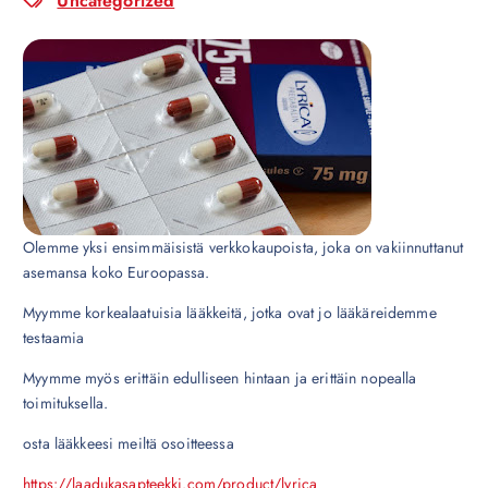
Uncategorized
Olemme yksi ensimmäisistä verkkokaupoista, joka on vakiinnuttanut
asemansa koko Euroopassa.
Myymme korkealaatuisia lääkkeitä, jotka ovat jo lääkäreidemme
testaamia
Myymme myös erittäin edulliseen hintaan ja erittäin nopealla
toimituksella.
osta lääkkeesi meiltä osoitteessa
https://laadukasapteekki.com/product/lyrica