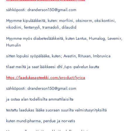
sähköposti: dranderson150@gmail.com
Myymme kipulääkkeitä, kuten: morfiini, oksinorm, oksikontiini,
vikodiini, fentanyyli, tramadoli, dilaudid
Myymme myös diabeteslääkkeitä, kuten Lantus, Humalog, Levemir,
Humulin
sitten lopuksi syöpälääke, kuten; Avastin, Rituxan, Imbruvica
tilaat meiltä ja saat lääkkeesi dhl /ups -palvelun kautta
https://laadukasapteekki.com/product/lyrica
sähköposti: dranderson150@gmail.com
ja ostaa alan todellisilta ammattilaisilta
testattu laadukas lääke suoraan suurilta valmistusyrityksiltä
kuten mundipharma, perdue ja norvatis