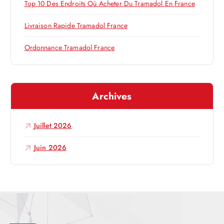
Top 10 Des Endroits Où Acheter Du Tramadol En France
’
Livraison Rapide Tramadol France
a
Ordonnance Tramadol France
r
t
Archives
i
Juillet 2026
c
Juin 2026
l
e