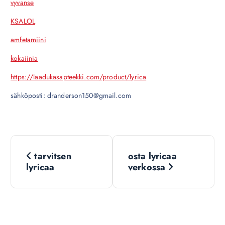
vyvanse
KSALOL
amfetamiini
kokaiinia
https://laadukasapteekki.com/product/lyrica
sähköposti: dranderson150@gmail.com
N
tarvitsen
osta lyricaa
a
lyricaa
verkossa
v
i