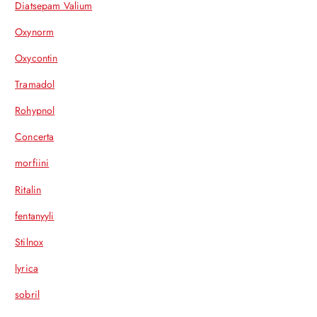
Diatsepam Valium
Oxynorm
Oxycontin
Tramadol
Rohypnol
Concerta
morfiini
Ritalin
fentanyyli
Stilnox
lyrica
sobril