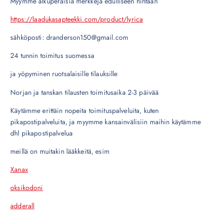
Myymme alkuperäisiä merkkejä edulliseen hintaan
https://laadukasapteekki.com/product/lyrica
sähköposti: dranderson150@gmail.com
24 tunnin toimitus suomessa
ja yöpyminen ruotsalaisille tilauksille
Norjan ja tanskan tilausten toimitusaika 2-3 päivää
Käytämme erittäin nopeita toimituspalveluita, kuten
pikapostipalveluita, ja myymme kansainvälisiin maihin käytämme
dhl pikapostipalvelua
meillä on muitakin lääkkeitä, esim
Xanax
oksikodoni
adderall