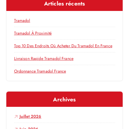
d
Articles récents
r
c
e
h
Tramadol
e
l
r
Tramadol À Proximité
’
:
Top 10 Des Endroits Où Acheter Du Tramadol En France
a
Livraison Rapide Tramadol France
r
Ordonnance Tramadol France
t
Archives
i
c
Juillet 2026