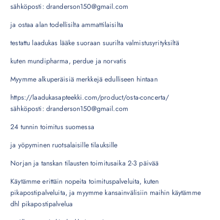
sähköposti: dranderson150@gmail.com
ja ostaa alan todellisilta ammattilaisilta
testattu laadukas lääke suoraan suurilta valmistusyrityksiltä
kuten mundipharma, perdue ja norvatis
Myymme alkuperäisiä merkkejä edulliseen hintaan
https://laadukasapteekki.com/product/osta-concerta/
sähköposti: dranderson150@gmail.com
24 tunnin toimitus suomessa
ja yöpyminen ruotsalaisille tilauksille
Norjan ja tanskan tilausten toimitusaika 2-3 päivää
Käytämme erittäin nopeita toimituspalveluita, kuten
pikapostipalveluita, ja myymme kansainvälisiin maihin käytämme
dhl pikapostipalvelua