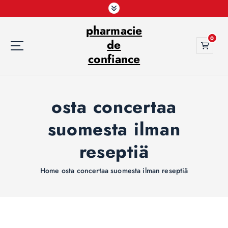
S
k
pharmacie
i
0
p
de
t
confiance
o
c
o
osta concertaa
n
t
suomesta ilman
e
n
reseptiä
t
Home
osta concertaa suomesta ilman reseptiä