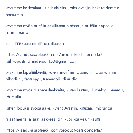
Myymme korkealaatuisia lääkkeitä, jotka ovat jo lääkäreidemme
testaamia
Myymme myös erittäin edulliseen hintaan ja erittäin nopealla
toimituksella.
osta lääkkeesi meiltä osoitteessa
https://laadukasapteekki.com/product/osta-concerta/
sähköposti: dranderson150@gmail.com
Myymme kipulääkkeitä, kuten: morfiini, oksinorm, oksikontiini,
vikodiini, fentanyyli, tramadoli, dilaudid
Myymme myös diabeteslääkkeitä, kuten Lantus, Humalog, Levemir,
Humulin
sitten lopuksi syöpälääke, kuten; Avastin, Rituxan, Imbruvica
tilaat meiltä ja saat lääkkeesi dhl /ups -palvelun kautta
https://laadukasapteekki.com/product/osta-concerta/