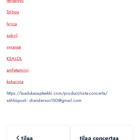
fentanyyli
Stilnox
lyrica
sobril
vyvanse
KSALOL
amfetamiini
kokaiinia
https://laadukasapteekki.com/product/osta-concerta/
sähköposti: dranderson150@gmail.com
N
tilaa
tilaa concertaa