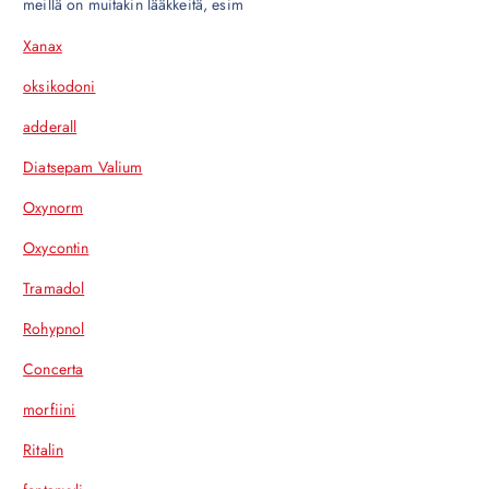
meillä on muitakin lääkkeitä, esim
Xanax
oksikodoni
adderall
Diatsepam Valium
Oxynorm
Oxycontin
Tramadol
Rohypnol
Concerta
morfiini
Ritalin