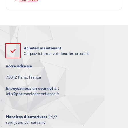
l
Juin 2026
e
Achetez maintenant
Cliquez ici pour voir tous les produits
notre adresse
75012 Paris, France
Envoyez-nous un courriel à :
info@pharmaciedeconfiance.fr
Horaires d'ouverture:
24/7
sept jours par semaine