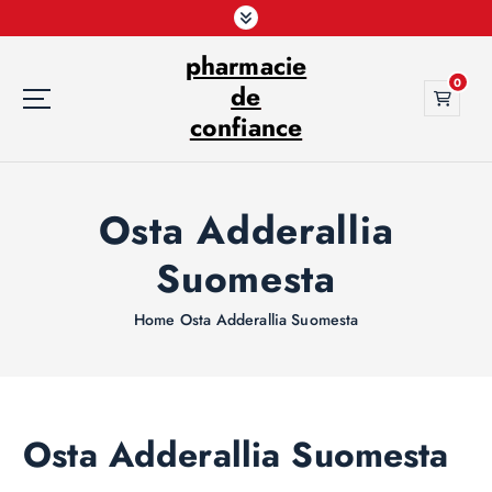
S
k
pharmacie
i
0
p
de
t
confiance
o
c
o
Osta Adderallia
n
t
Suomesta
e
n
t
Home
Osta Adderallia Suomesta
Osta Adderallia Suomesta