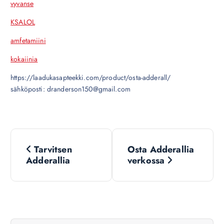
vyvanse
KSALOL
amfetamiini
kokaiinia
https://laadukasapteekki.com/product/osta-adderall/
sähköposti: dranderson150@gmail.com
N
Tarvitsen
Osta Adderallia
a
Adderallia
verkossa
v
i