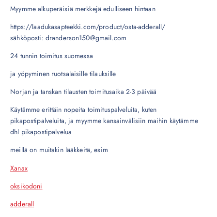
Myymme alkuperäisiä merkkejä edulliseen hintaan
https://laadukasapteekki.com/product/osta-adderall/
sähköposti: dranderson150@gmail.com
24 tunnin toimitus suomessa
ja yöpyminen ruotsalaisille tilauksille
Norjan ja tanskan tilausten toimitusaika 2-3 päivää
Käytämme erittäin nopeita toimituspalveluita, kuten
pikapostipalveluita, ja myymme kansainvälisiin maihin käytämme
dhl pikapostipalvelua
meillä on muitakin lääkkeitä, esim
Xanax
oksikodoni
adderall