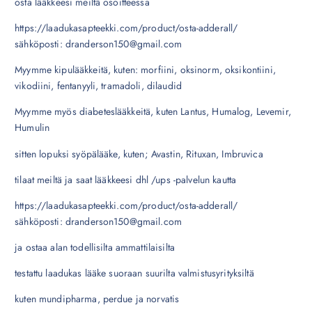
osta lääkkeesi meiltä osoitteessa
https://laadukasapteekki.com/product/osta-adderall/
sähköposti: dranderson150@gmail.com
Myymme kipulääkkeitä, kuten: morfiini, oksinorm, oksikontiini,
vikodiini, fentanyyli, tramadoli, dilaudid
Myymme myös diabeteslääkkeitä, kuten Lantus, Humalog, Levemir,
Humulin
sitten lopuksi syöpälääke, kuten; Avastin, Rituxan, Imbruvica
tilaat meiltä ja saat lääkkeesi dhl /ups -palvelun kautta
https://laadukasapteekki.com/product/osta-adderall/
sähköposti: dranderson150@gmail.com
ja ostaa alan todellisilta ammattilaisilta
testattu laadukas lääke suoraan suurilta valmistusyrityksiltä
kuten mundipharma, perdue ja norvatis