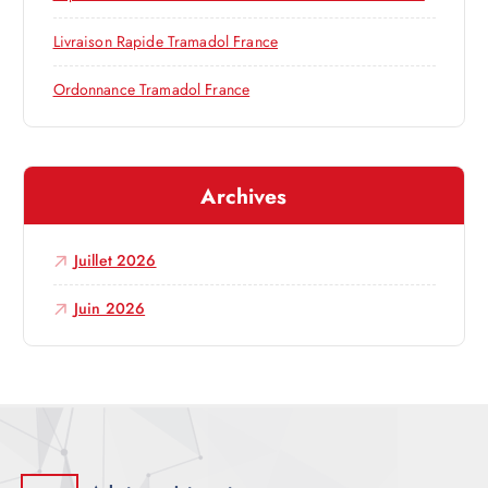
’
Livraison Rapide Tramadol France
a
Ordonnance Tramadol France
r
t
Archives
i
Juillet 2026
c
Juin 2026
l
e