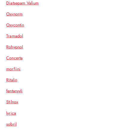
Diatsepam Valium
Oxynorm
Oxycontin
Tramadol
Rohypnol
Concerta
morfiini
Ritalin
fentanyyli
Stilnox
lyrica
sobril