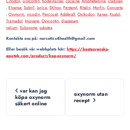
Citodon
,
Dolcontin
,
Kodeinsirap
,
cocaine
,
Amphetamine
,
Tradolan
,
Elvanse
,
Sobril
,
Lyrica
,
Stilnox
,
Fentanyl
,
Ritalin
,
Morfin
,
Concerta
,
Oxynorm
,
vicodin
,
Percocet
,
Adderall
,
Oxikodon
,
Xanax
,
Ksalol
,
Tramadol
,
Imovane
,
Oxycontin
,
diazepam
valium,
Suboxone
,
subutex
.
Kontakta oss på: narcotics4health@gmail.com
Eller besök vår webbplats här:
https://bastasvenska-
apotek.com/product/kop-oxynorm/
N
var kan jag
oxynorm utan
a
köpa oxynorm
recept
säkert online
v
i