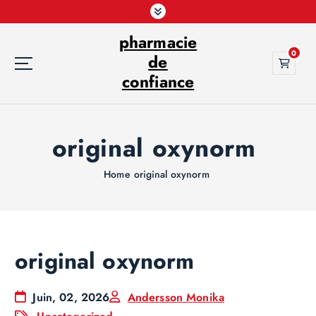
S
k
pharmacie
i
0
p
de
t
confiance
o
c
o
original oxynorm
n
t
e
Home
original oxynorm
n
t
original oxynorm
Juin, 02, 2026
Andersson Monika