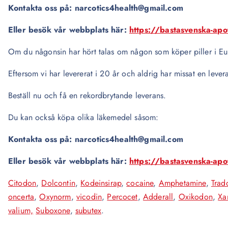
Kontakta oss på: narcotics4health@gmail.com
Eller besök vår webbplats här:
https://bastasvenska-ap
Om du någonsin har hört talas om någon som köper piller i Eur
Eftersom vi har levererat i 20 år och aldrig har missat en levera
Beställ nu och få en rekordbrytande leverans.
Du kan också köpa olika läkemedel såsom:
Kontakta oss på: narcotics4health@gmail.com
Eller besök vår webbplats här:
https://bastasvenska-ap
Citodon
,
Dolcontin
,
Kodeinsirap
,
cocaine
,
Amphetamine
,
Trad
oncerta
,
Oxynorm
,
vicodin
,
Percocet
,
Adderall
,
Oxikodon
,
Xa
valium,
Suboxone
,
subutex
.