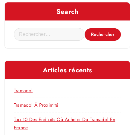
Search
R
e
c
h
e
Articles récents
r
c
h
Tramadol
e
r
Tramadol À Proximité
Top 10 Des Endroits Où Acheter Du Tramadol En
:
France