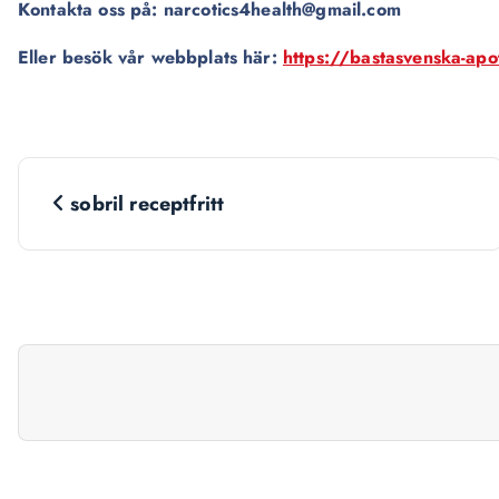
Kontakta oss på: narcotics4health@gmail.com
Eller besök vår webbplats här:
https://bastasvenska-ap
N
sobril receptfritt
a
v
i
g
a