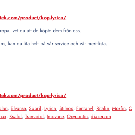
otek.com/product/kop-lyrica/
opa, vet du att de köpte dem från oss.
ns, kan du lita helt på vår service och vår meritlista.
otek.com/product/kop-lyrica/
olan
,
Elvanse
,
Sobril
,
Lyrica
,
Stilnox
,
Fentanyl
,
Ritalin
,
Morfin
,
C
nax
,
Ksalol
,
Tramadol
,
Imovane
,
Oxycontin
,
diazepam