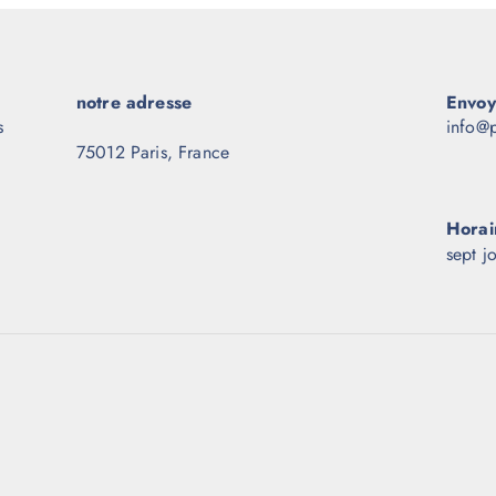
notre adresse
Envoy
s
info@p
75012 Paris, France
Horai
sept j