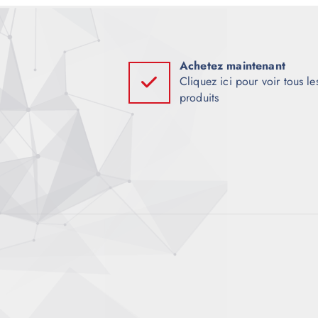
t
i
Achetez maintenant
Cliquez ici pour voir tous le
produits
o
n
d
e
l
’