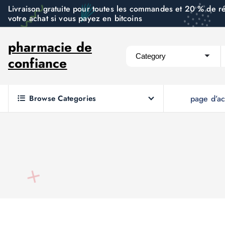
S
Livraison gratuite pour toutes les commandes et 20 % de r
votre achat si vous payez en bitcoins
k
i
pharmacie de
p
confiance
t
o
c
Browse Categories
page d’ac
o
n
t
e
n
t