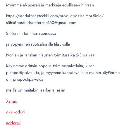
Myymme alkuperäisiä merkkejä edulliseen hintaan
https://laadukasapteekki.com/product/ostaa-morfiinia/
sähköposti: dranderson150@gmail.com
24 tunnin toimitus suomessa
ja yöpyminen ruotsalaisille tilauksille
Norjan ja tanskan tilausten toimitusaika 2-3 päivää
Käytämme erittäin nopeita toimituspalveluita, kuten
pikapostipalveluita, ja myymme kansainvälisiin maihin käytämme
dhl pikapostipalvelua
meillä on muitakin lääkkeitä, esim
Xanax
oksikodoni
adderall