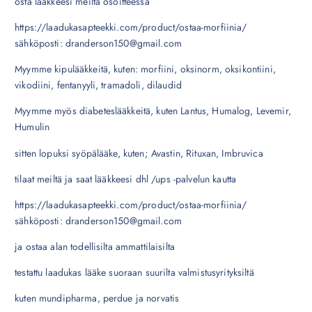
osta lääkkeesi meiltä osoitteessa
https://laadukasapteekki.com/product/ostaa-morfiinia/
sähköposti: dranderson150@gmail.com
Myymme kipulääkkeitä, kuten: morfiini, oksinorm, oksikontiini,
vikodiini, fentanyyli, tramadoli, dilaudid
Myymme myös diabeteslääkkeitä, kuten Lantus, Humalog, Levemir,
Humulin
sitten lopuksi syöpälääke, kuten; Avastin, Rituxan, Imbruvica
tilaat meiltä ja saat lääkkeesi dhl /ups -palvelun kautta
https://laadukasapteekki.com/product/ostaa-morfiinia/
sähköposti: dranderson150@gmail.com
ja ostaa alan todellisilta ammattilaisilta
testattu laadukas lääke suoraan suurilta valmistusyrityksiltä
kuten mundipharma, perdue ja norvatis