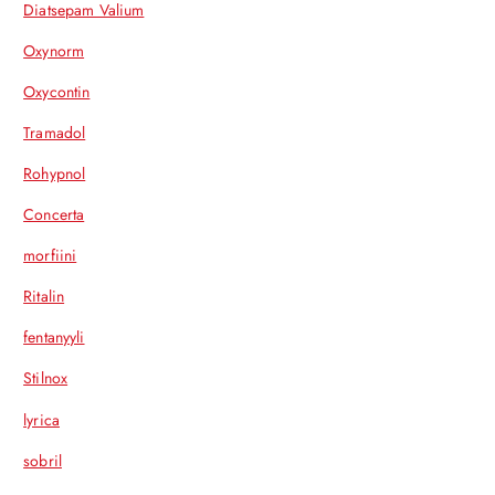
Diatsepam Valium
Oxynorm
Oxycontin
Tramadol
Rohypnol
Concerta
morfiini
Ritalin
fentanyyli
Stilnox
lyrica
sobril