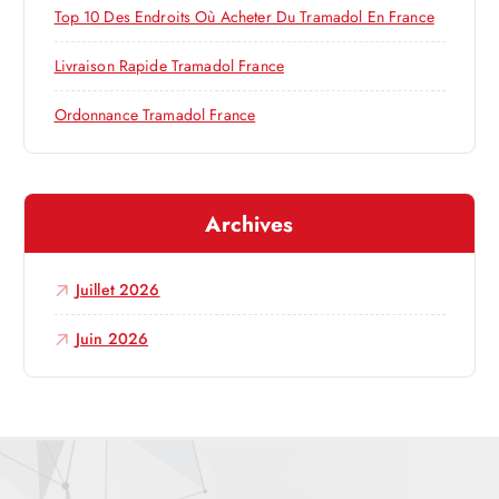
’
:
Top 10 Des Endroits Où Acheter Du Tramadol En France
a
Livraison Rapide Tramadol France
r
Ordonnance Tramadol France
t
Archives
i
c
Juillet 2026
l
Juin 2026
e