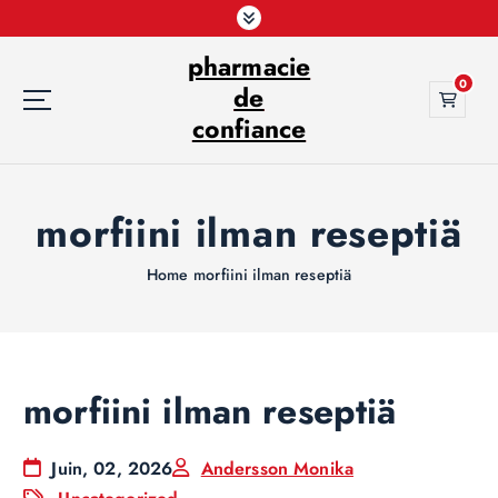
S
k
pharmacie
i
0
p
de
t
confiance
o
c
o
morfiini ilman reseptiä
n
t
e
Home
morfiini ilman reseptiä
n
t
morfiini ilman reseptiä
Juin, 02, 2026
Andersson Monika