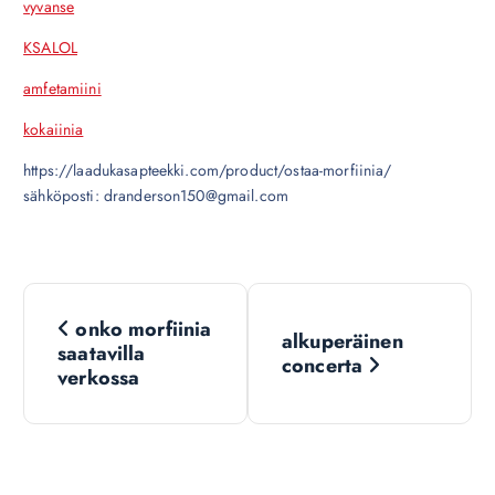
vyvanse
KSALOL
amfetamiini
kokaiinia
https://laadukasapteekki.com/product/ostaa-morfiinia/
sähköposti: dranderson150@gmail.com
N
onko morfiinia
alkuperäinen
a
saatavilla
concerta
verkossa
v
i