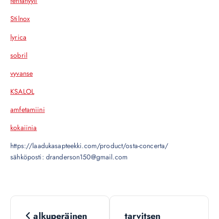
fentanyyli
Stilnox
lyrica
sobril
vyvanse
KSALOL
amfetamiini
kokaiinia
https://laadukasapteekki.com/product/osta-concerta/
sähköposti: dranderson150@gmail.com
N
alkuperäinen
tarvitsen