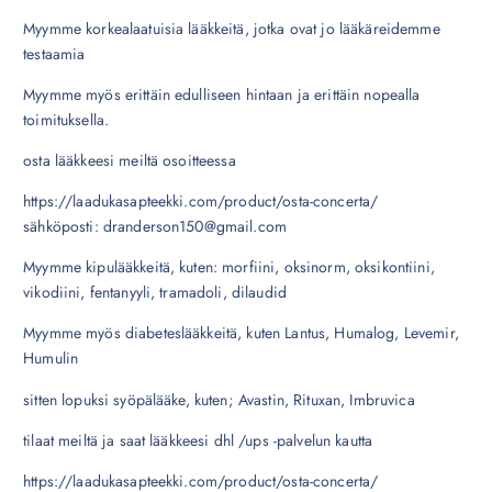
Myymme korkealaatuisia lääkkeitä, jotka ovat jo lääkäreidemme
testaamia
Myymme myös erittäin edulliseen hintaan ja erittäin nopealla
toimituksella.
osta lääkkeesi meiltä osoitteessa
https://laadukasapteekki.com/product/osta-concerta/
sähköposti: dranderson150@gmail.com
Myymme kipulääkkeitä, kuten: morfiini, oksinorm, oksikontiini,
vikodiini, fentanyyli, tramadoli, dilaudid
Myymme myös diabeteslääkkeitä, kuten Lantus, Humalog, Levemir,
Humulin
sitten lopuksi syöpälääke, kuten; Avastin, Rituxan, Imbruvica
tilaat meiltä ja saat lääkkeesi dhl /ups -palvelun kautta
https://laadukasapteekki.com/product/osta-concerta/