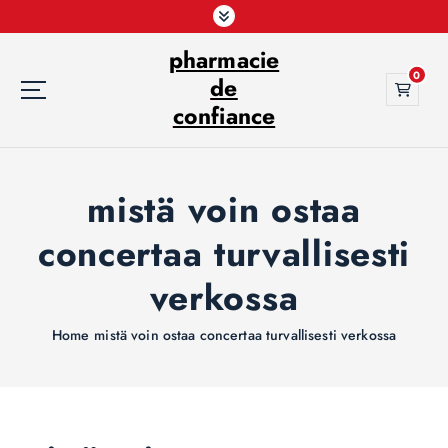
S
k
pharmacie
i
0
p
de
t
confiance
o
c
o
mistä voin ostaa
n
t
concertaa turvallisesti
e
n
verkossa
t
Home
mistä voin ostaa concertaa turvallisesti verkossa