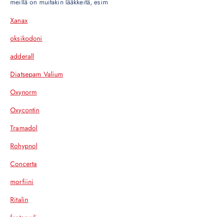
meillä on muitakin lääkkeitä, esim
Xanax
oksikodoni
adderall
Diatsepam Valium
Oxynorm
Oxycontin
Tramadol
Rohypnol
Concerta
morfiini
Ritalin