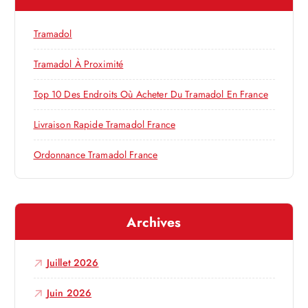
d
c
h
e
Tramadol
e
r
Tramadol À Proximité
l
:
Top 10 Des Endroits Où Acheter Du Tramadol En France
’
Livraison Rapide Tramadol France
a
Ordonnance Tramadol France
r
t
Archives
i
Juillet 2026
c
Juin 2026