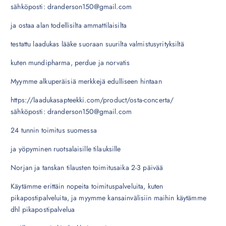
sähköposti: dranderson150@gmail.com
ja ostaa alan todellisilta ammattilaisilta
testattu laadukas lääke suoraan suurilta valmistusyrityksiltä
kuten mundipharma, perdue ja norvatis
Myymme alkuperäisiä merkkejä edulliseen hintaan
https://laadukasapteekki.com/product/osta-concerta/
sähköposti: dranderson150@gmail.com
24 tunnin toimitus suomessa
ja yöpyminen ruotsalaisille tilauksille
Norjan ja tanskan tilausten toimitusaika 2-3 päivää
Käytämme erittäin nopeita toimituspalveluita, kuten
pikapostipalveluita, ja myymme kansainvälisiin maihin käytämme
dhl pikapostipalvelua