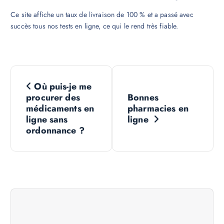
Ce site affiche un taux de livraison de 100 % et a passé avec
succès tous nos tests en ligne, ce qui le rend très fiable.
N
Où puis-je me
a
procurer des
Bonnes
médicaments en
pharmacies en
v
ligne sans
ligne
ordonnance ?
i
g
a