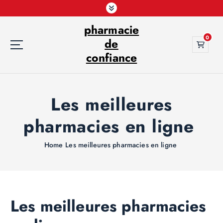
S
k
pharmacie
i
0
p
de
t
confiance
o
c
o
Les meilleures
n
t
pharmacies en ligne
e
n
t
Home
Les meilleures pharmacies en ligne
Les meilleures pharmacies