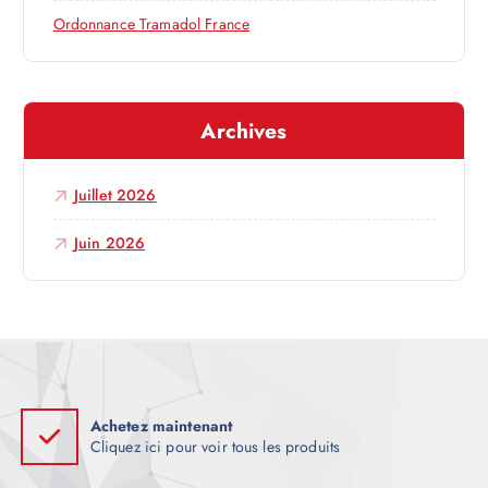
Ordonnance Tramadol France
t
i
Archives
c
l
Juillet 2026
e
Juin 2026
Achetez maintenant
Cliquez ici pour voir tous les produits