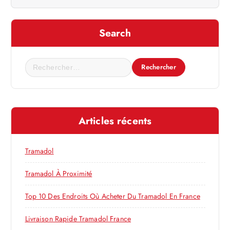
t
i
Search
o
R
n
e
c
d
h
e
e
Articles récents
r
c
l
h
Tramadol
e
’
r
Tramadol À Proximité
a
:
Top 10 Des Endroits Où Acheter Du Tramadol En France
r
Livraison Rapide Tramadol France