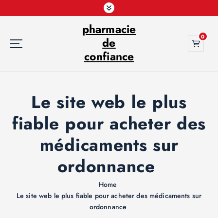
S
k
pharmacie
i
0
p
de
t
confiance
o
c
o
Le site web le plus
n
t
fiable pour acheter des
e
n
médicaments sur
t
ordonnance
Home
Le site web le plus fiable pour acheter des médicaments sur
ordonnance