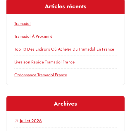
e
e
Articles récents
r
l
c
h
Tramadol
’
e
r
Tramadol À Proximité
a
:
Top 10 Des Endroits Où Acheter Du Tramadol En France
r
Livraison Rapide Tramadol France
t
Ordonnance Tramadol France
i
c
Archives
l
Juillet 2026