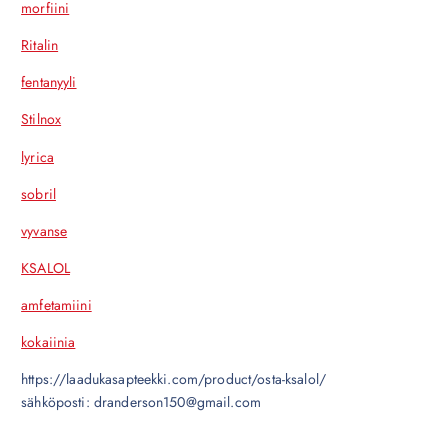
morfiini
Ritalin
fentanyyli
Stilnox
lyrica
sobril
vyvanse
KSALOL
amfetamiini
kokaiinia
https://laadukasapteekki.com/product/osta-ksalol/
sähköposti: dranderson150@gmail.com