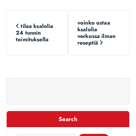
N
voinko ostaa
tilaa ksalolia
a
ksalolia
24 tunnin
verkossa ilman
toimituksella
v
reseptiä
i
g
a
t
i
Search