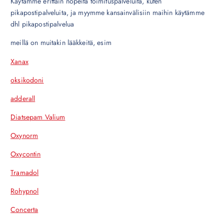
Käytämme erittäin nopeita toimituspalveluita, kuten
pikapostipalveluita, ja myymme kansainvälisiin maihin käytämme
dhl pikapostipalvelua
meillä on muitakin lääkkeitä, esim
Xanax
oksikodoni
adderall
Diatsepam Valium
Oxynorm
Oxycontin
Tramadol
Rohypnol
Concerta