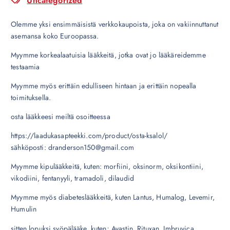
Uncategorized
Olemme yksi ensimmäisistä verkkokaupoista, joka on vakiinnuttanut
asemansa koko Euroopassa.
Myymme korkealaatuisia lääkkeitä, jotka ovat jo lääkäreidemme
testaamia
Myymme myös erittäin edulliseen hintaan ja erittäin nopealla
toimituksella.
osta lääkkeesi meiltä osoitteessa
https://laadukasapteekki.com/product/osta-ksalol/
sähköposti: dranderson150@gmail.com
Myymme kipulääkkeitä, kuten: morfiini, oksinorm, oksikontiini,
vikodiini, fentanyyli, tramadoli, dilaudid
Myymme myös diabeteslääkkeitä, kuten Lantus, Humalog, Levemir,
Humulin
sitten lopuksi syöpälääke, kuten; Avastin, Rituxan, Imbruvica