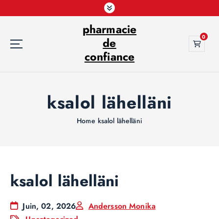
S
k
pharmacie
i
0
p
de
t
confiance
o
c
o
ksalol lähelläni
n
t
e
Home
ksalol lähelläni
n
t
ksalol lähelläni
Juin, 02, 2026
Andersson Monika