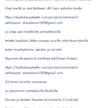
tilaat meiltä ja saat lääkkeesi dhl /ups -palvelun kautta
https://laadukasapteekki.com/product/osta-ksalol/
sähköposti: dranderson150@gmail.com
ja ostaa alan todellisilta ammattilaisilta
testattu laadukas lääke suoraan suurilta valmistusyrityksiltä
kuten mundipharma, perdue ja norvatis
Myymme alkuperäisiä merkkejä edulliseen hintaan
https://laadukasapteekki.com/product/osta-ksalol/
sähköposti: dranderson150@gmail.com
24 tunnin toimitus suomessa
ja yöpyminen ruotsalaisille tilauksille
Norjan ja tanskan tilausten toimitusaika 2-3 päivää