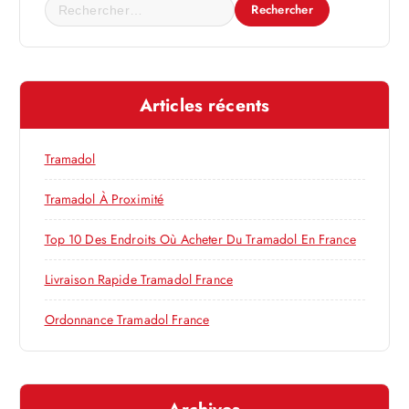
o
R
e
n
c
h
d
e
Articles récents
r
e
c
h
Tramadol
l
e
r
Tramadol À Proximité
’
:
Top 10 Des Endroits Où Acheter Du Tramadol En France
a
Livraison Rapide Tramadol France
r
Ordonnance Tramadol France
t
i
Archives