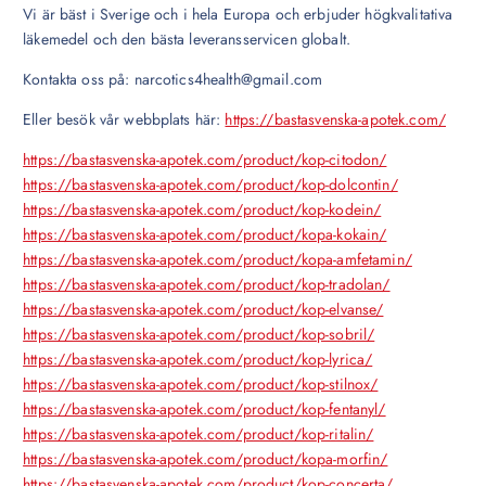
Vi är bäst i Sverige och i hela Europa och erbjuder högkvalitativa
läkemedel och den bästa leveransservicen globalt.
Kontakta oss på: narcotics4health@gmail.com
Eller besök vår webbplats här:
https://bastasvenska-apotek.com/
https://bastasvenska-apotek.com/product/kop-citodon/
https://bastasvenska-apotek.com/product/kop-dolcontin/
https://bastasvenska-apotek.com/product/kop-kodein/
https://bastasvenska-apotek.com/product/kopa-kokain/
https://bastasvenska-apotek.com/product/kopa-amfetamin/
https://bastasvenska-apotek.com/product/kop-tradolan/
https://bastasvenska-apotek.com/product/kop-elvanse/
https://bastasvenska-apotek.com/product/kop-sobril/
https://bastasvenska-apotek.com/product/kop-lyrica/
https://bastasvenska-apotek.com/product/kop-stilnox/
https://bastasvenska-apotek.com/product/kop-fentanyl/
https://bastasvenska-apotek.com/product/kop-ritalin/
https://bastasvenska-apotek.com/product/kopa-morfin/
https://bastasvenska-apotek.com/product/kop-concerta/