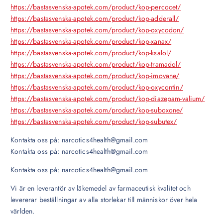
https://bastasvenska-apotek.com/product/kop-percocet/
https://bastasvenska-apotek.com/product/kop-adderall/
https://bastasvenska-apotek.com/product/kop-oxycodon/
https://bastasvenska-apotek.com/product/kop-xanax/
https://bastasvenska-apotek.com/product/kop-ksalol/
https://bastasvenska-apotek.com/product/kop-tramadol/
https://bastasvenska-apotek.com/product/kop-imovane/
https://bastasvenska-apotek.com/product/kop-oxycontin/
https://bastasvenska-apotek.com/product/kop-diazepam-valium/
https://bastasvenska-apotek.com/product/kop-suboxone/
https://bastasvenska-apotek.com/product/kop-subutex/
Kontakta oss på: narcotics4health@gmail.com
Kontakta oss på: narcotics4health@gmail.com
Kontakta oss på: narcotics4health@gmail.com
Vi är en leverantör av läkemedel av farmaceutisk kvalitet och
levererar beställningar av alla storlekar till människor över hela
världen.