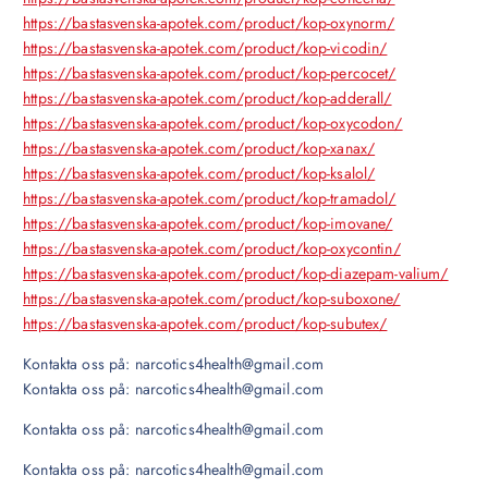
https://bastasvenska-apotek.com/product/kop-oxynorm/
https://bastasvenska-apotek.com/product/kop-vicodin/
https://bastasvenska-apotek.com/product/kop-percocet/
https://bastasvenska-apotek.com/product/kop-adderall/
https://bastasvenska-apotek.com/product/kop-oxycodon/
https://bastasvenska-apotek.com/product/kop-xanax/
https://bastasvenska-apotek.com/product/kop-ksalol/
https://bastasvenska-apotek.com/product/kop-tramadol/
https://bastasvenska-apotek.com/product/kop-imovane/
https://bastasvenska-apotek.com/product/kop-oxycontin/
https://bastasvenska-apotek.com/product/kop-diazepam-valium/
https://bastasvenska-apotek.com/product/kop-suboxone/
https://bastasvenska-apotek.com/product/kop-subutex/
Kontakta oss på: narcotics4health@gmail.com
Kontakta oss på: narcotics4health@gmail.com
Kontakta oss på: narcotics4health@gmail.com
Kontakta oss på: narcotics4health@gmail.com