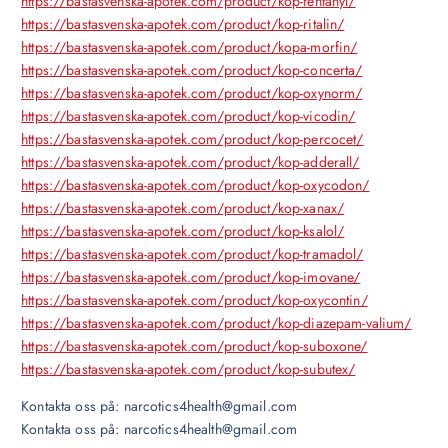
https://bastasvenska-apotek.com/product/kop-fentanyl/
https://bastasvenska-apotek.com/product/kop-ritalin/
https://bastasvenska-apotek.com/product/kopa-morfin/
https://bastasvenska-apotek.com/product/kop-concerta/
https://bastasvenska-apotek.com/product/kop-oxynorm/
https://bastasvenska-apotek.com/product/kop-vicodin/
https://bastasvenska-apotek.com/product/kop-percocet/
https://bastasvenska-apotek.com/product/kop-adderall/
https://bastasvenska-apotek.com/product/kop-oxycodon/
https://bastasvenska-apotek.com/product/kop-xanax/
https://bastasvenska-apotek.com/product/kop-ksalol/
https://bastasvenska-apotek.com/product/kop-tramadol/
https://bastasvenska-apotek.com/product/kop-imovane/
https://bastasvenska-apotek.com/product/kop-oxycontin/
https://bastasvenska-apotek.com/product/kop-diazepam-valium/
https://bastasvenska-apotek.com/product/kop-suboxone/
https://bastasvenska-apotek.com/product/kop-subutex/
Kontakta oss på: narcotics4health@gmail.com
Kontakta oss på: narcotics4health@gmail.com