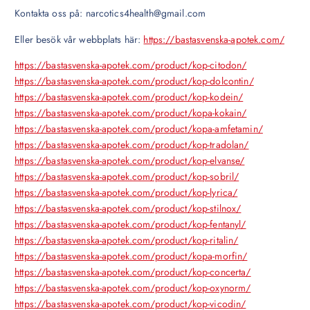
Kontakta oss på: narcotics4health@gmail.com
Eller besök vår webbplats här:
https://bastasvenska-apotek.com/
https://bastasvenska-apotek.com/product/kop-citodon/
https://bastasvenska-apotek.com/product/kop-dolcontin/
https://bastasvenska-apotek.com/product/kop-kodein/
https://bastasvenska-apotek.com/product/kopa-kokain/
https://bastasvenska-apotek.com/product/kopa-amfetamin/
https://bastasvenska-apotek.com/product/kop-tradolan/
https://bastasvenska-apotek.com/product/kop-elvanse/
https://bastasvenska-apotek.com/product/kop-sobril/
https://bastasvenska-apotek.com/product/kop-lyrica/
https://bastasvenska-apotek.com/product/kop-stilnox/
https://bastasvenska-apotek.com/product/kop-fentanyl/
https://bastasvenska-apotek.com/product/kop-ritalin/
https://bastasvenska-apotek.com/product/kopa-morfin/
https://bastasvenska-apotek.com/product/kop-concerta/
https://bastasvenska-apotek.com/product/kop-oxynorm/
https://bastasvenska-apotek.com/product/kop-vicodin/