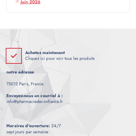
Juin 2026
e
Achetez maintenant
Cliquez ici pour voir tous les produits
notre adresse
75012 Paris, France
Envoyez-nous un courriel à :
info@pharmaciedeconfiance.fr
Horaires d'ouverture:
24/7
sept jours par semaine