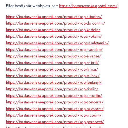
Eller besök vår webbplats här:
https://bastasvenska-apotek.com/
https://bastasvenska-apotek.com/product/kop-citodon/
https://bastasvenska-apotek.com/product/kop-dolcontin/
https://bastasvenska-apotek.com/product/kop-kodein/
https://bastasvenska-apotek.com/product/kopa-kokain/
https://bastasvenska-apotek.com/product/kopa-amfetamin/
https://bastasvenska-apotek.com/product/kop-tradolan/
https://bastasvenska-apotek.com/product/kop-elvanse/
https://bastasvenska-apotek.com/product/kop-sobril/
https://bastasvenska-apotek.com/product/kop-lyrica/
https://bastasvenska-apotek.com/product/kop-stilnox/
https://bastasvenska-apotek.com/product/kop-fentanyl/
https://bastasvenska-apotek.com/product/kop-ritalin/
https://bastasvenska-apotek.com/product/kopa-morfin/
https://bastasvenska-apotek.com/product/kop-concerta/
https://bastasvenska-apotek.com/product/kop-oxynorm/
https://bastasvenska-apotek.com/product/kop-vicodin/
https://bastasvenska-apotek.com/product/kop-percocet/