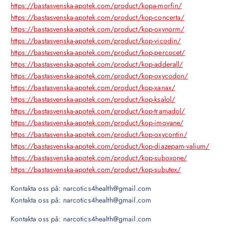
https://bastasvenska-apotek.com/product/kopa-morfin/
https://bastasvenska-apotek.com/product/kop-concerta/
https://bastasvenska-apotek.com/product/kop-oxynorm/
https://bastasvenska-apotek.com/product/kop-vicodin/
https://bastasvenska-apotek.com/product/kop-percocet/
https://bastasvenska-apotek.com/product/kop-adderall/
https://bastasvenska-apotek.com/product/kop-oxycodon/
https://bastasvenska-apotek.com/product/kop-xanax/
https://bastasvenska-apotek.com/product/kop-ksalol/
https://bastasvenska-apotek.com/product/kop-tramadol/
https://bastasvenska-apotek.com/product/kop-imovane/
https://bastasvenska-apotek.com/product/kop-oxycontin/
https://bastasvenska-apotek.com/product/kop-diazepam-valium/
https://bastasvenska-apotek.com/product/kop-suboxone/
https://bastasvenska-apotek.com/product/kop-subutex/
Kontakta oss på: narcotics4health@gmail.com
Kontakta oss på: narcotics4health@gmail.com
Kontakta oss på: narcotics4health@gmail.com