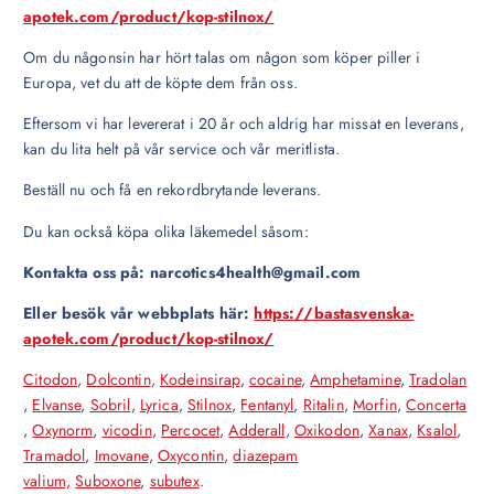
apotek.com/product/kop-stilnox/
Om du någonsin har hört talas om någon som köper piller i
Europa, vet du att de köpte dem från oss.
Eftersom vi har levererat i 20 år och aldrig har missat en leverans,
kan du lita helt på vår service och vår meritlista.
Beställ nu och få en rekordbrytande leverans.
Du kan också köpa olika läkemedel såsom:
Kontakta oss på: narcotics4health@gmail.com
Eller besök vår webbplats här:
https://bastasvenska-
apotek.com/product/kop-stilnox/
Citodon
,
Dolcontin
,
Kodeinsirap
,
cocaine
,
Amphetamine
,
Tradolan
,
Elvanse
,
Sobril
,
Lyrica
,
Stilnox
,
Fentanyl
,
Ritalin
,
Morfin
,
Concerta
,
Oxynorm
,
vicodin
,
Percocet
,
Adderall
,
Oxikodon
,
Xanax
,
Ksalol
,
Tramadol
,
Imovane
,
Oxycontin
,
diazepam
valium,
Suboxone
,
subutex
.