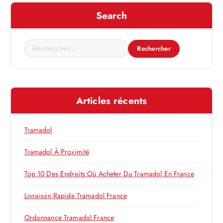
t
Search
i
R
e
o
c
h
n
e
Articles récents
r
d
c
h
e
Tramadol
e
r
Tramadol À Proximité
l
:
Top 10 Des Endroits Où Acheter Du Tramadol En France
’
Livraison Rapide Tramadol France
a
Ordonnance Tramadol France