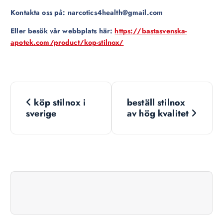
Kontakta oss på: narcotics4health@gmail.com
Eller besök vår webbplats här:
https://bastasvenska-
apotek.com/product/kop-stilnox/
N
köp stilnox i
beställ stilnox
a
sverige
av hög kvalitet
v
i
g
a