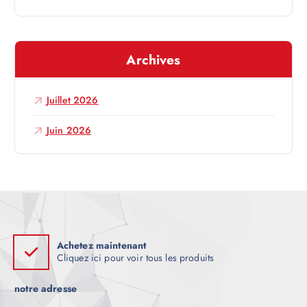
r
t
Archives
i
Juillet 2026
c
Juin 2026
l
e
Achetez maintenant
Cliquez ici pour voir tous les produits
notre adresse