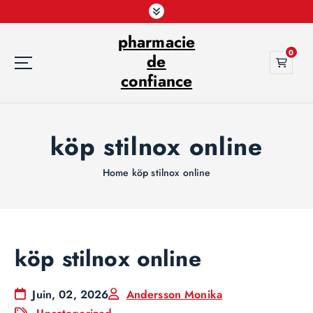
S
k
pharmacie
i
0
p
de
t
confiance
o
c
o
köp stilnox online
n
t
e
Home
köp stilnox online
n
t
köp stilnox online
Juin, 02, 2026
Andersson Monika