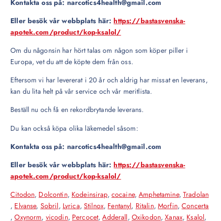
Kontakta oss på: narcotics4health@gmail.com
Eller besök vår webbplats här:
https://bastasvenska-
apotek.com/product/kop-ksalol/
Om du någonsin har hört talas om någon som köper piller i
Europa, vet du att de köpte dem från oss.
Eftersom vi har levererat i 20 år och aldrig har missat en leverans,
kan du lita helt på vår service och vår meritlista.
Beställ nu och få en rekordbrytande leverans.
Du kan också köpa olika läkemedel såsom:
Kontakta oss på: narcotics4health@gmail.com
Eller besök vår webbplats här:
https://bastasvenska-
apotek.com/product/kop-ksalol/
Citodon
,
Dolcontin
,
Kodeinsirap
,
cocaine
,
Amphetamine
,
Tradolan
,
Elvanse
,
Sobril
,
Lyrica
,
Stilnox
,
Fentanyl
,
Ritalin
,
Morfin
,
Concerta
,
Oxynorm
,
vicodin
,
Percocet
,
Adderall
,
Oxikodon
,
Xanax
,
Ksalol
,