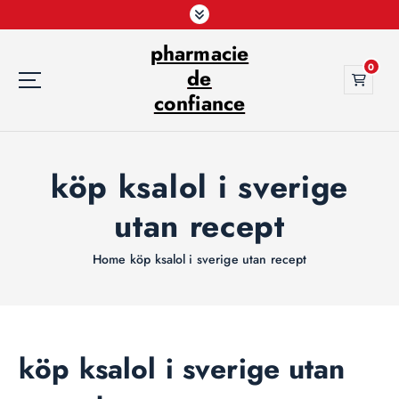
S
k
pharmacie
i
0
p
de
t
confiance
o
c
o
köp ksalol i sverige
n
t
utan recept
e
n
t
Home
köp ksalol i sverige utan recept
köp ksalol i sverige utan