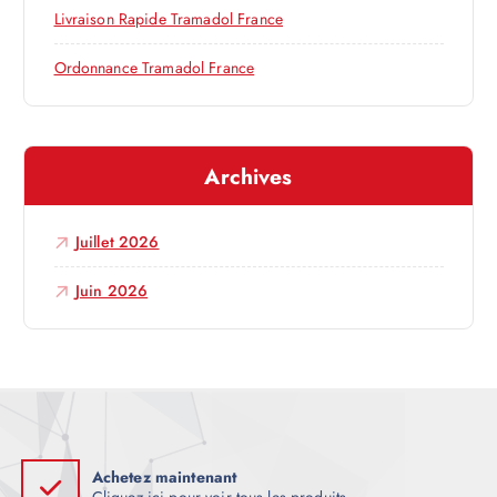
a
Livraison Rapide Tramadol France
r
Ordonnance Tramadol France
t
Archives
i
c
Juillet 2026
l
Juin 2026
e
Achetez maintenant