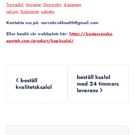
Tramadol
,
Imovane
,
Oxycontin
,
diazepam
valium,
Suboxone
,
subutex
.
Kontakta oss på: narcotics4health@gmail.com
Eller besök vår webbplats här:
https://bastasvenska-
apotek.com/product/kop-ksalol/
N
beställ ksalol
beställ
a
med 24 timmars
kvalitetsksalol
leverans
v
i
g