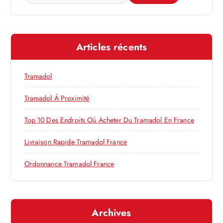
o
e
c
n
h
e
d
Articles récents
r
c
e
h
Tramadol
e
l
r
Tramadol À Proximité
’
:
Top 10 Des Endroits Où Acheter Du Tramadol En France
a
Livraison Rapide Tramadol France
r
Ordonnance Tramadol France
t
Archives
i