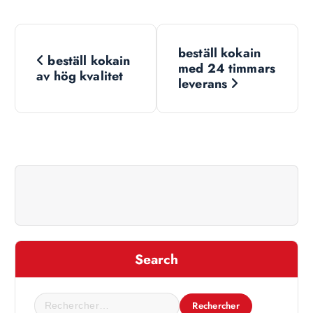
N
beställ kokain
beställ kokain
a
med 24 timmars
av hög kvalitet
leverans
v
i
g
a
t
Search
i
R