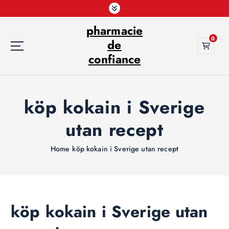
S
k
pharmacie
i
0
p
de
t
confiance
o
c
o
köp kokain i Sverige
n
t
utan recept
e
n
t
Home
köp kokain i Sverige utan recept
köp kokain i Sverige utan