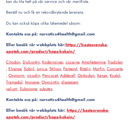
kan du lita helt på vår service och vår meritlista.
Beställ nu och få en rekordbrytande leverans.
Du kan också köpa olika läkemedel såsom:
Kontakta oss på: narcotics4health@gmail.com
Eller besök vår webbplats här:
https://bastasvenska-
apotek.com/product/kopa-kokain/
Citodon
,
Dolcontin
,
Kodeinsirap
,
cocaine
,
Amphetamine
,
Tradolan
,
Elvanse
,
Sobril
,
Lyrica
,
Stilnox
,
Fentanyl
,
Ritalin
,
Morfin
,
Concerta
,
Oxynorm
,
vicodin
,
Percocet
,
Adderall
,
Oxikodon
,
Xanax
,
Ksalol
,
Tramadol
,
Imovane
,
Oxycontin
,
diazepam
valium,
Suboxone
,
subutex
.
Kontakta oss på: narcotics4health@gmail.com
Eller besök vår webbplats här:
https://bastasvenska-
apotek.com/product/kopa-kokain/