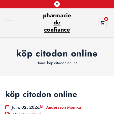
S
k
pharmacie
i
0
p
de
t
confiance
o
c
o
köp citodon online
n
t
e
Home
köp citodon online
n
t
köp citodon online
Juin, 02, 2026
Andersson Monika