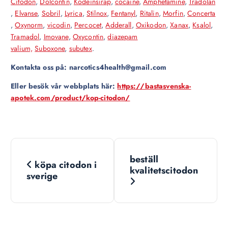
Citodon
,
Dolcontin
,
Kodeinsirap
,
cocaine
,
Amphetamine
,
Tradolan
,
Elvanse
,
Sobril
,
Lyrica
,
Stilnox
,
Fentanyl
,
Ritalin
,
Morfin
,
Concerta
,
Oxynorm
,
vicodin
,
Percocet
,
Adderall
,
Oxikodon
,
Xanax
,
Ksalol
,
Tramadol
,
Imovane
,
Oxycontin
,
diazepam
valium,
Suboxone
,
subutex
.
Kontakta oss på: narcotics4health@gmail.com
Eller besök vår webbplats här:
https://bastasvenska-
apotek.com/product/kop-citodon/
N
beställ
köpa citodon i
a
kvalitetscitodon
sverige
v
i