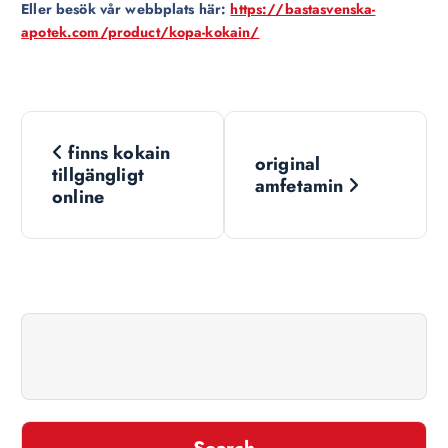
Eller besök vår webbplats här:
https://bastasvenska-
apotek.com/product/kopa-kokain/
N
finns kokain
original
a
tillgängligt
amfetamin
online
v
i
g
a
t