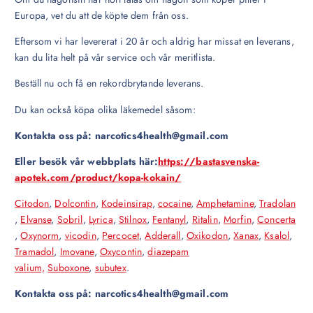
Europa, vet du att de köpte dem från oss.
Eftersom vi har levererat i 20 år och aldrig har missat en leverans,
kan du lita helt på vår service och vår meritlista.
Beställ nu och få en rekordbrytande leverans.
Du kan också köpa olika läkemedel såsom:
Kontakta oss på: narcotics4health@gmail.com
Eller besök vår webbplats här:
https://bastasvenska-
apotek.com/product/kopa-kokain/
Citodon
,
Dolcontin
,
Kodeinsirap
,
cocaine
,
Amphetamine
,
Tradolan
,
Elvanse
,
Sobril
,
Lyrica
,
Stilnox
,
Fentanyl
,
Ritalin
,
Morfin
,
Concerta
,
Oxynorm
,
vicodin
,
Percocet
,
Adderall
,
Oxikodon
,
Xanax
,
Ksalol
,
Tramadol
,
Imovane
,
Oxycontin
,
diazepam
valium,
Suboxone
,
subutex
.
Kontakta oss på: narcotics4health@gmail.com