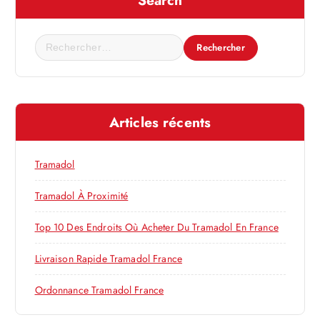
Search
i
R
o
e
c
n
h
e
d
Articles récents
r
c
e
h
Tramadol
e
l
r
Tramadol À Proximité
’
:
Top 10 Des Endroits Où Acheter Du Tramadol En France
a
Livraison Rapide Tramadol France
r
Ordonnance Tramadol France