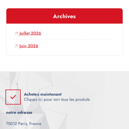
t
Archives
i
c
Juillet 2026
l
Juin 2026
e
Achetez maintenant
Cliquez ici pour voir tous les produits
notre adresse
75012 Paris, France