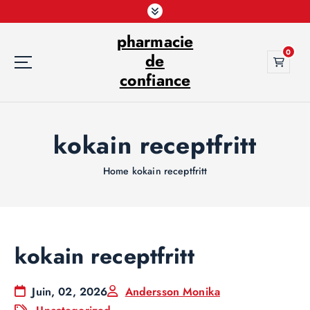
S
k
pharmacie
i
0
p
de
t
confiance
o
c
o
kokain receptfritt
n
t
e
Home
kokain receptfritt
n
t
kokain receptfritt
Juin, 02, 2026
Andersson Monika