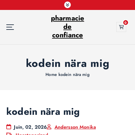
S
k
pharmacie
i
0
p
de
t
confiance
o
c
o
kodein nära mig
n
t
e
Home
kodein nära mig
n
t
kodein nära mig
Juin, 02, 2026
Andersson Monika