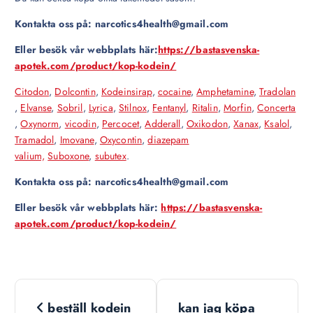
Kontakta oss på: narcotics4health@gmail.com
Eller besök vår webbplats här:
https://bastasvenska-
apotek.com/product/kop-kodein/
Citodon
,
Dolcontin
,
Kodeinsirap
,
cocaine
,
Amphetamine
,
Tradolan
,
Elvanse
,
Sobril
,
Lyrica
,
Stilnox
,
Fentanyl
,
Ritalin
,
Morfin
,
Concerta
,
Oxynorm
,
vicodin
,
Percocet
,
Adderall
,
Oxikodon
,
Xanax
,
Ksalol
,
Tramadol
,
Imovane
,
Oxycontin
,
diazepam
valium,
Suboxone
,
subutex
.
Kontakta oss på: narcotics4health@gmail.com
Eller besök vår webbplats här:
https://bastasvenska-
apotek.com/product/kop-kodein/
N
beställ kodein
kan jag köpa