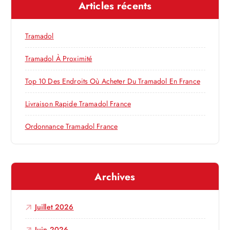
d
Articles récents
r
c
e
h
Tramadol
e
l
r
Tramadol À Proximité
’
:
Top 10 Des Endroits Où Acheter Du Tramadol En France
a
Livraison Rapide Tramadol France
r
Ordonnance Tramadol France
t
Archives
i
c
Juillet 2026
Juin 2026