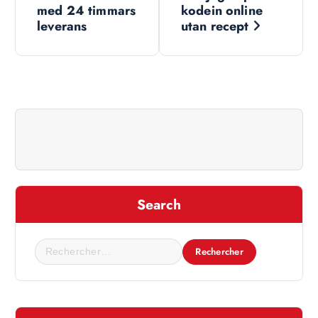
a
med 24 timmars
kodein online
leverans
utan recept
v
i
g
a
t
Search
i
R
o
e
c
n
h
e